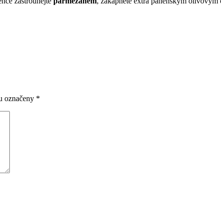
lehce zastrouhejte
parmezánem
, zakápněte extra panenským olivovým 
ou označeny
*