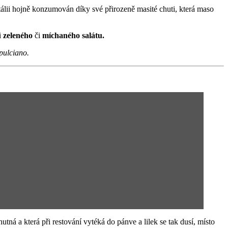
Itálii hojně konzumován díky své přirozeně masité chuti, která maso
i
zeleného
či
míchaného salátu.
pulciano.
utná a která při restování vytéká do pánve a lilek se tak dusí, místo