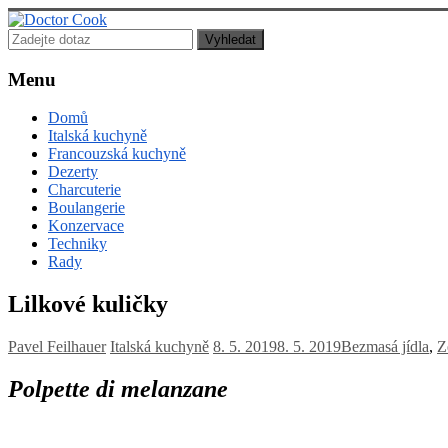
Doctor
Cook
Menu
Lékař
Domů
posedlý
Italská kuchyně
jídlem,
Francouzská kuchyně
vařením
Dezerty
a
Charcuterie
pečením!
Boulangerie
Konzervace
Techniky
Rady
Lilkové kuličky
Pavel Feilhauer
Italská kuchyně
8. 5. 2019
8. 5. 2019
Bezmasá jídla
,
Z
Polpette di melanzane