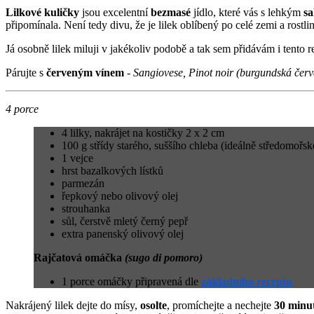
Lilkové kuličky
jsou excelentní
bezmasé
jídlo, které vás s lehkým
sa
připomínala. Není tedy divu, že je lilek oblíbený po celé zemi a rost
Já osobně lilek miluji v jakékoliv podobě a tak sem přidávám i tento 
Párujte s
červeným vínem
-
Sangiovese, Pinot noir (burgundská červ
4 porce
4 lilky, nakrájet na kostičky 2 x 2 cm
100 g střídy starého, suššího chleba (ideálně středomořs
1 vejce
hrst bazalkových lístků
parmezán
řepkový nebo olivový olej
strouhanka
sůl, čerstvě mletý černý pepř
extra panenský olivový olej
Rajčatová omáčka
(sugo di pomoro)
1 porce omáčky připravená dle
základního receptu
Nakrájený lilek dejte do mísy,
osolte
, promíchejte a nechejte
30 minu