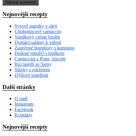
Nejnovější recepty
Syrové papriky v oleji
Chobotnicové carpaccio
Vanilkový crème brulée
Domácí salámy k vaření
Zapečené brambory s kapustou
Dušené jehněčí s hráškem
Cantuccini z Prata, biscotti
Ricciarelli ze Sieny
Slávky s rokfórem
Dýňové tortelloni
Další stránky
O mně
Instagram
Facebook
Kontakty
Nejnovější recepty