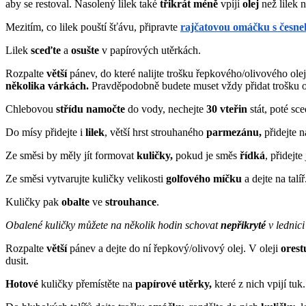
aby se restoval. Nasolený lilek také
třikrát méně
vpíjí
olej
než lilek 
Mezitím, co lilek pouští šťávu, připravte
rajčatovou omáčku s česn
Lilek
sceďte
a
osušte
v papírových utěrkách.
Rozpalte
větší
pánev, do které nalijte trošku řepkového/olivového ole
několika várkách.
Pravděpodobně budete muset vždy přidat trošku o
Chlebovou
střídu
namočte
do vody, nechejte
30 vteřin
stát, poté sc
Do mísy přidejte i
lilek
, větší hrst strouhaného
parmezánu,
přidejte n
Ze směsi by měly jít formovat
kuličky,
pokud je směs
řídká
, přidejte
Ze směsi vytvarujte kuličky velikosti
golfového míčku
a dejte na talíř
Kuličky pak
obalte
ve
strouhance
.
Obalené kuličky můžete na několik hodin schovat
nepřikryté
v lednici
Rozpalte
větší
pánev a dejte do ní řepkový/olivový olej. V oleji
orest
dusit.
Hotové
kuličky přemístěte na
papírové utěrky,
které z nich vpijí tuk.