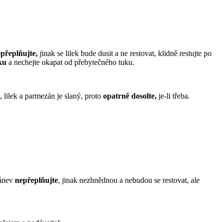
přeplňujte,
jinak se lilek bude dusit a ne restovat, klidně restujte po
ku
a nechejte okapat od přebytečného tuku.
 lilek a parmezán je slaný, proto
opatrně dosolte,
je-li třeba.
ánev
nepřeplňujte
, jinak nezhnědnou a nebudou se restovat, ale