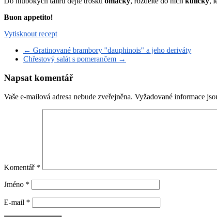
Do hlubokých talířů dejte trošku
omáčky
, rozdělte do nich
kuličky
, 
Buon appetito!
Vytisknout recept
←
Gratinované brambory "dauphinois" a jeho deriváty
Chřestový salát s pomerančem
→
Napsat komentář
Vaše e-mailová adresa nebude zveřejněna.
Vyžadované informace js
Komentář
*
Jméno
*
E-mail
*