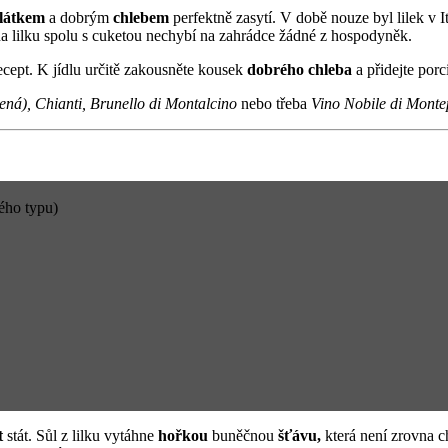
látkem
a dobrým
chlebem
perfektně zasytí. V době nouze byl lilek v 
lina lilku spolu s cuketou nechybí na zahrádce žádné z hospodyněk.
recept. K jídlu určitě zakousněte kousek
dobrého
chleba
a přidejte porc
ená), Chianti, Brunello di Montalcino
nebo třeba
Vino Nobile di Monte
kého typu)
t
stát. Sůl z lilku vytáhne
hořkou
buněčnou
šťávu,
která není zrovna ch