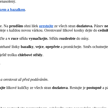
nenasolený.
ekem a bazalkou
.
je. Na
prudším
ohni lilek
orestujte
ze všech stran
dozlatova.
Pánev
ne
leje s každou novou várkou. Orestované lilkové kostky dejte do
cední
eďte a
v
ruce
střídu
vymačkejte.
Střídu
rozdrobte
do mísy.
atrhané lístky
bazalky
,
vejce
,
opepřete
a promíchejte. Směs ochutnejte,
 ještě trošku
chlebové
střídy
.
.
 a orestovat až před podáváním.
ujte
lilkové kuličky ze všech stran
dozlatova
. Restujte je
postupně
a p