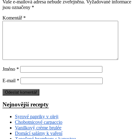
Vaše e-mailová adresa nebude zveřejněna.
Vyžadované informace
jsou označeny
*
Komentář
*
Jméno
*
E-mail
*
Nejnovější recepty
Syrové papriky v oleji
Chobotnicové carpaccio
Vanilkový crème brulée
Domácí salámy k vaření
Zapečené brambory s kapustou