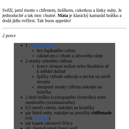
Svěží, jarní risotto s chřestem, hráškem, cuketkou a lístky máty. Je
jednoduché a tak moc chutné.
Máta
je klasický kamarád hrášku a
dodá jídlu svěžest. Tak buon appetito!
2 porce
1
risotto bianco
bez řapíkatého celeru
základ jen z cibule a olivového oleje
2 stonky zeleného chřestu
konce oloupat nožem nebo škrabkou až
k měkké dužině
špičky chřestů odkrojit a nechat na závěr
receptu
oloupané stonky chřestu nakrájet na
kolečka
2 hrsti hrášku (vyloupaného čerstvého) nebo
mraženého (rozmrazeného)
0,5 menší cukety, nakrájet na kostičky
pár lístků máty, nakrájet na proužky
chiffonade
(viz
bazalka
)
pár kapek citronové šťávy
sůl, čerstvě mletý černý pepř