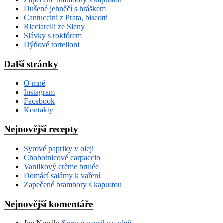
Dušené jehněčí s hráškem
Cantuccini z Prata, biscotti
Ricciarelli ze Sieny
Slávky s rokfórem
Dýňové tortelloni
Další stránky
O mně
Instagram
Facebook
Kontakty
Nejnovější recepty
Syrové papriky v oleji
Chobotnicové carpaccio
Vanilkový crème brulée
Domácí salámy k vaření
Zapečené brambory s kapustou
Nejnovější komentáře
Jan Novák
:
Syrové papriky v oleji