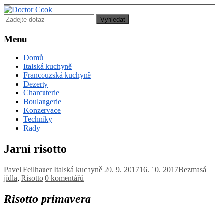
Doctor
Cook
Menu
Lékař
Domů
posedlý
Italská kuchyně
jídlem,
Francouzská kuchyně
vařením
Dezerty
a
Charcuterie
pečením!
Boulangerie
Konzervace
Techniky
Rady
Jarní risotto
Pavel Feilhauer
Italská kuchyně
20. 9. 2017
16. 10. 2017
Bezmasá
jídla
,
Risotto
0 komentářů
Risotto primavera