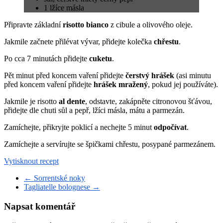
1 lžíce másla
Připravte základní
risotto bianco
z cibule a olivového oleje.
Jakmile začnete přilévat vývar, přidejte kolečka
chřestu
.
Po cca 7 minutách přidejte
cuketu
.
Pět minut před koncem vaření přidejte
čerstvý hrášek
(asi minutu
před koncem vaření přidejte
hrášek mražený
, pokud jej používáte).
Jakmile je risotto
al dente
, odstavte, zakápněte citronovou šťávou,
přidejte dle chuti sůl a pepř, lžíci másla, mátu a parmezán.
Zamíchejte, přikryjte poklicí a nechejte 5 minut
odpočívat
.
Zamíchejte a servírujte se špičkami chřestu, posypané parmezánem.
Vytisknout recept
←
Sorrentské noky
Tagliatelle bolognese
→
Napsat komentář