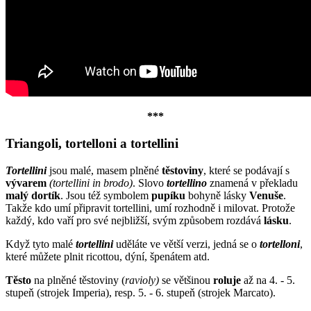
***
Triangoli, tortelloni a tortellini
Tortellini
jsou malé, masem plněné
těstoviny
, které se podávají s
vývarem
(tortellini in brodo)
. Slovo
tortellino
znamená v překladu
malý dortík
. Jsou též symbolem
pupíku
bohyně lásky
Venuše
.
Takže kdo umí připravit tortellini, umí rozhodně i milovat. Protože
každý, kdo vaří pro své nejbližší, svým způsobem rozdává
lásku
.
Když tyto malé
tortellini
uděláte ve větší verzi, jedná se o
tortelloni
,
které můžete plnit ricottou, dýní, špenátem atd.
Těsto
na plněné těstoviny (
ravioly)
se většinou
roluje
až na 4. - 5.
stupeň (strojek Imperia), resp. 5. - 6. stupeň (strojek Marcato).