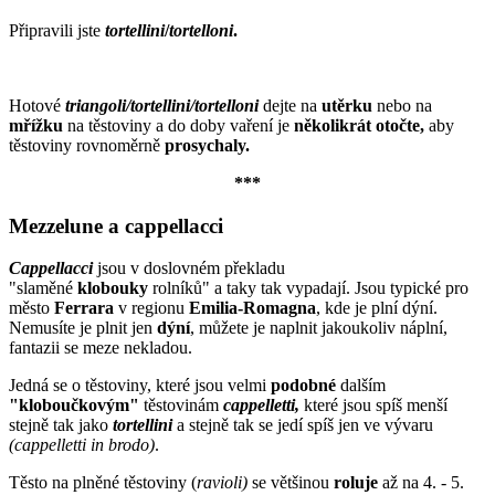
Připravili jste
tortellini
/
tortelloni
.
Hotové
triangoli/tortellini/tortelloni
dejte na
utěrku
nebo na
mřížku
na těstoviny a do doby vaření je
několikrát otočte,
aby
těstoviny rovnoměrně
prosychaly.
***
Mezzelune a cappellacci
Cappellacci
jsou v doslovném překladu
"slaměné
klobouky
rolníků" a taky tak vypadají. Jsou typické pro
město
Ferrara
v regionu
Emilia-Romagna
, kde je plní dýní.
Nemusíte je plnit jen
dýní
, můžete je naplnit jakoukoliv náplní,
fantazii se meze nekladou.
Jedná se o těstoviny, které jsou velmi
podobné
dalším
"kloboučkovým"
těstovinám
cappelletti,
které jsou spíš menší
stejně tak jako
tortellini
a stejně tak se jedí spíš jen ve vývaru
(cappelletti in brodo)
.
Těsto na plněné těstoviny (
ravioli)
se většinou
roluje
až na 4. - 5.