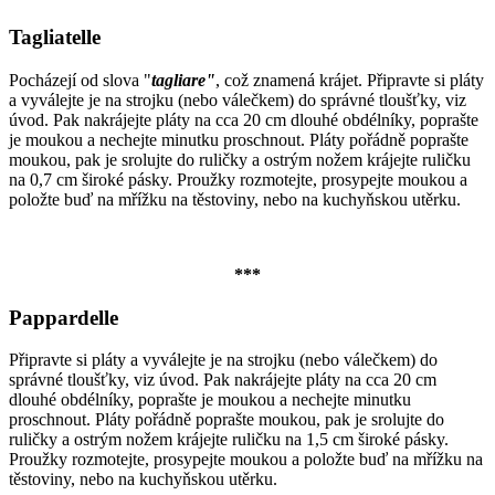
Tagliatelle
Pocházejí od slova "
tagliare"
, což znamená krájet. Připravte si pláty
a vyválejte je na strojku (nebo válečkem) do správné tloušťky, viz
úvod. Pak nakrájejte pláty na cca 20 cm dlouhé obdélníky, poprašte
je moukou a nechejte minutku proschnout. Pláty pořádně poprašte
moukou, pak je srolujte do ruličky a ostrým nožem krájejte ruličku
na 0,7 cm široké pásky. Proužky rozmotejte, prosypejte moukou a
položte buď na mřížku na těstoviny, nebo na kuchyňskou utěrku.
***
Pappardelle
Připravte si pláty a vyválejte je na strojku (nebo válečkem) do
správné tloušťky, viz úvod. Pak nakrájejte pláty na cca 20 cm
dlouhé obdélníky, poprašte je moukou a nechejte minutku
proschnout. Pláty pořádně poprašte moukou, pak je srolujte do
ruličky a ostrým nožem krájejte ruličku na 1,5 cm široké pásky.
Proužky rozmotejte, prosypejte moukou a položte buď na mřížku na
těstoviny, nebo na kuchyňskou utěrku.