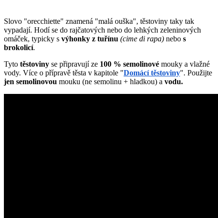
Slovo "orecchiette" znamená "malá ouška", těstoviny taky tak
vypadají. Hodí se do rajčatových nebo do lehkých zeleninových
omáček, typicky s
výhonky z tuřínu
(cime di rapa)
nebo
s
brokolicí
.
Tyto
těstoviny
se připravují ze
100 %
semolinové
mouky a vlažné
vody. Více o přípravě těsta v kapitole "
Domácí těstoviny
". Použijte
jen
semolinovou
mouku (ne semolinu + hladkou) a
vodu.