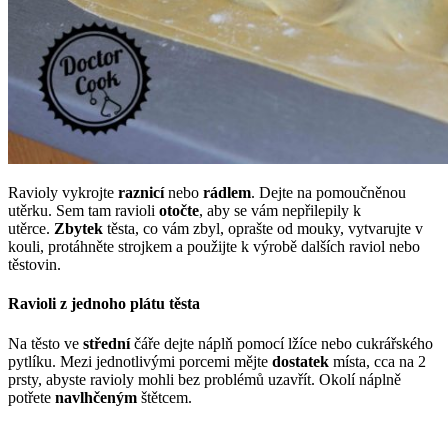
Ravioly vykrojte
raznicí
nebo
rádlem
. Dejte na pomoučněnou
utěrku. Sem tam ravioli
otočte
, aby se vám nepřilepily k
utěrce.
Zbytek
těsta, co vám zbyl, oprašte od mouky, vytvarujte v
kouli, protáhněte strojkem a použijte k výrobě dalších raviol nebo
těstovin.
Ravioli z jednoho plátu těsta
Na těsto ve
střední
čáře dejte náplň pomocí lžíce nebo cukrářského
pytlíku. Mezi jednotlivými porcemi mějte
dostatek
místa, cca na 2
prsty, abyste ravioly mohli bez problémů uzavřít. Okolí náplně
potřete
navlhčeným
štětcem.