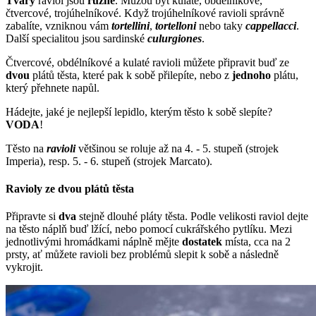
Tvary
raviol jsou
různé
. Můžou být kulaté, obdélníkové,
čtvercové, trojúhelníkové. Když trojúhelníkové ravioli správně
zabalíte, vzniknou vám
tortellini
,
tortelloni
nebo taky
cappellacci
.
Další specialitou jsou sardinské
culurgiones
.
Čtvercové, obdélníkové a kulaté ravioli můžete připravit buď ze
dvou
plátů těsta, které pak k sobě přilepíte, nebo z
jednoho
plátu,
který přehnete napůl.
Hádejte, jaké je nejlepší lepidlo, kterým těsto k sobě slepíte?
VODA
!
Těsto na
ravioli
většinou se roluje až na 4. - 5. stupeň (strojek
Imperia), resp. 5. - 6. stupeň (strojek Marcato).
Ravioly ze dvou plátů těsta
Připravte si
dva
stejně dlouhé pláty těsta. Podle velikosti raviol dejte
na těsto náplň buď lžící, nebo pomocí cukrářského pytlíku. Mezi
jednotlivými hromádkami náplně mějte
dostatek
místa, cca na 2
prsty, ať můžete ravioli bez problémů slepit k sobě a následně
vykrojit.