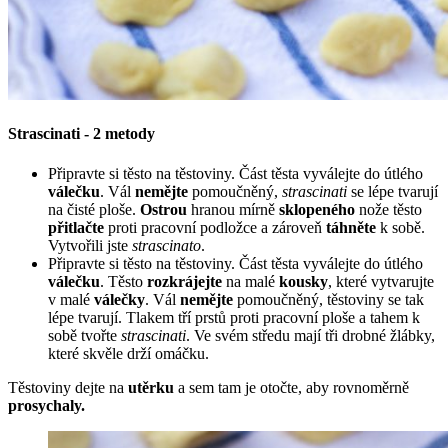
Strascinati - 2 metody
Připravte si těsto na těstoviny. Část těsta vyválejte do útlého
válečku
. Vál
nemějte
pomoučněný,
strascinati
se lépe tvarují
na čisté ploše.
Ostrou
hranou mírně
sklopeného
nože těsto
přitlačte
proti pracovní podložce a zároveň
táhněte
k sobě.
Vytvořili jste
strascinato
.
Připravte si těsto na těstoviny. Část těsta vyválejte do útlého
válečku
. Těsto
rozkrájejte
na malé
kousky
, které vytvarujte
v malé
válečky
. Vál
nemějte
pomoučněný, těstoviny se tak
lépe tvarují. Tlakem tří prstů proti pracovní ploše a tahem k
sobě tvořte
strascinati
. Ve svém středu mají tři drobné žlábky,
které skvěle drží omáčku.
Těstoviny dejte na
utěrku
a sem tam je otočte, aby rovnoměrně
prosychaly.