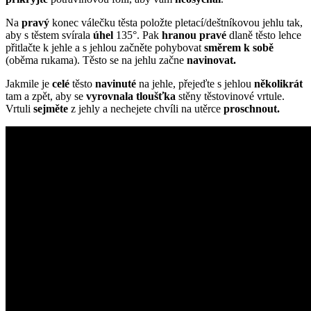
Na
pravý
konec válečku těsta položte pletací/deštníkovou jehlu tak,
aby s těstem svírala
úhel
135°. Pak
hranou
pravé
dlaně těsto lehce
přitlačte k jehle a s jehlou začněte pohybovat
směrem
k
sobě
(oběma rukama). Těsto se na jehlu začne
navinovat.
Jakmile je
celé
těsto
navinuté
na jehle, přejeďte s jehlou
několikrát
tam a zpět, aby se
vyrovnala
tloušťka
stěny těstovinové vrtule.
Vrtuli
sejměte
z jehly a nechejete chvíli na utěrce
proschnout.