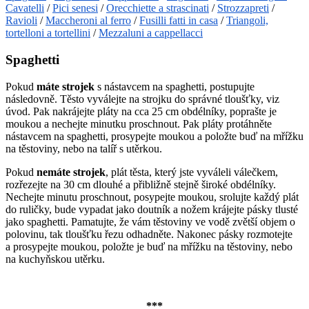
Cavatelli
/
Pici senesi
/
Orecchiette a strascinati
/
Strozzapreti
/
Ravioli
/
Maccheroni al ferro
/
Fusilli fatti in casa
/
Triangoli,
tortelloni a tortellini
/
Mezzaluni a cappellacci
Spaghetti
Pokud
máte strojek
s nástavcem na spaghetti, postupujte
následovně. Těsto vyválejte na strojku do správné tloušťky, viz
úvod. Pak nakrájejte pláty na cca 25 cm obdélníky, poprašte je
moukou a nechejte minutku proschnout. Pak pláty protáhněte
nástavcem na spaghetti, prosypejte moukou a položte buď na mřížku
na těstoviny, nebo na talíř s utěrkou.
Pokud
nemáte strojek
, plát těsta, který jste vyváleli válečkem,
rozřezejte na 30 cm dlouhé a přibližně stejně široké obdélníky.
Nechejte minutu proschnout, posypejte moukou, srolujte každý plát
do ruličky, bude vypadat jako doutník a nožem krájejte pásky tlusté
jako spaghetti. Pamatujte, že vám těstoviny ve vodě zvětší objem o
polovinu, tak tloušťku řezu odhadněte. Nakonec pásky rozmotejte
a prosypejte moukou, položte je buď na mřížku na těstoviny, nebo
na kuchyňskou utěrku.
***