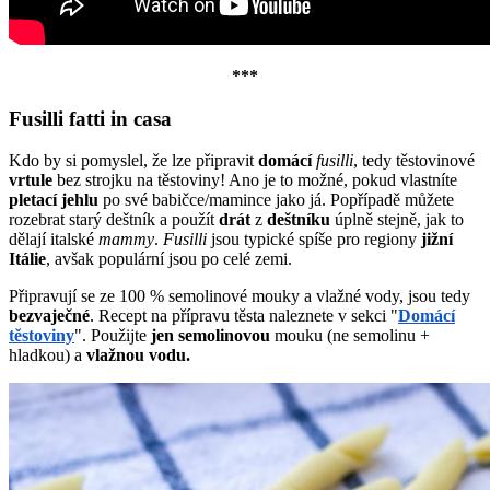
***
Fusilli fatti in casa
Kdo by si pomyslel, že lze připravit
domácí
fusilli
, tedy těstovinové
vrtule
bez strojku na těstoviny! Ano je to možné, pokud vlastníte
pletací
jehlu
po své babičce/mamince jako já. Popřípadě můžete
rozebrat starý deštník a použít
drát
z
deštníku
úplně stejně, jak to
dělají italské
mammy
.
Fusilli
jsou typické spíše pro regiony
jižní
Itálie
, avšak populární jsou po celé zemi.
Připravují se ze 100 % semolinové mouky a vlažné vody, jsou tedy
bezvaječné
. Recept na přípravu těsta naleznete v sekci "
Domácí
těstoviny
". Použijte
jen
semolinovou
mouku (ne semolinu +
hladkou) a
vlažnou
vodu.