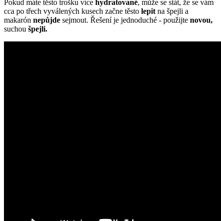
Pokud máte těsto trošku více
hydratované
, může se stát, že se vám
cca po třech vyválených kusech začne těsto
lepit
na špejli a
makarón
nepůjde
sejmout. Řešení je jednoduché - použijte
novou,
suchou
špejli.