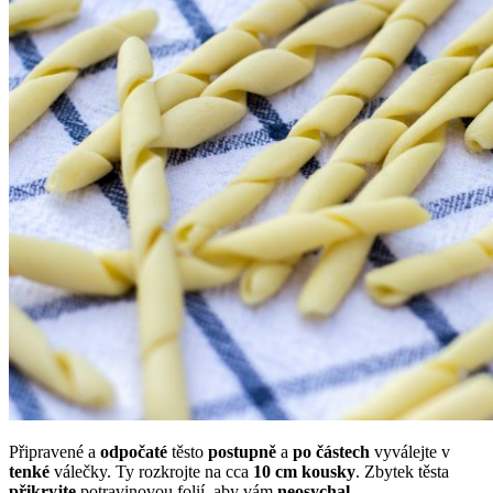
Připravené a
odpočaté
těsto
postupně
a
po
částech
vyválejte v
tenké
válečky. Ty rozkrojte na cca
10 cm kousky
. Zbytek těsta
přikryjte
potravinovou folií, aby vám
neosychal
.