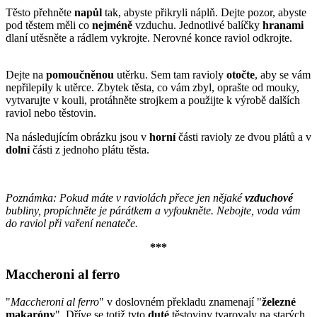
Těsto přehněte
napůl
tak, abyste přikryli náplň. Dejte pozor, abyste
pod těstem měli co
nejméně
vzduchu. Jednotlivé balíčky
hranami
dlaní utěsněte a rádlem vykrojte. Nerovné konce raviol odkrojte.
Dejte na
pomoučněnou
utěrku. Sem tam ravioly
otočte
, aby se vám
nepřilepily k utěrce. Zbytek těsta, co vám zbyl, oprašte od mouky,
vytvarujte v kouli, protáhněte strojkem a použijte k výrobě dalších
raviol nebo těstovin.
Na následujícím obrázku jsou v
horní
části ravioly ze dvou plátů a v
dolní
části z jednoho plátu těsta.
Poznámka: Pokud máte v raviolách přece jen nějaké
vzduchové
bubliny, propíchněte je párátkem a vyfoukněte. Nebojte, voda vám
do raviol při vaření nenateče.
***
Maccheroni al ferro
"
Maccheroni al ferro
" v doslovném překladu znamenají "
železné
makaróny
". Dříve se totiž tyto
duté
těstoviny tvarovaly na starých