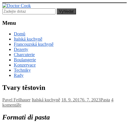
Doctor
Cook
Menu
Lékař
Domů
posedlý
Italská kuchyně
jídlem,
Francouzská kuchyně
vařením
Dezerty
a
Charcuterie
pečením!
Boulangerie
Konzervace
Techniky
Rady
Tvary těstovin
Pavel Feilhauer
Italská kuchyně
18. 9. 2017
6. 7. 2023
Pasta
4
komentáře
Formati di pasta