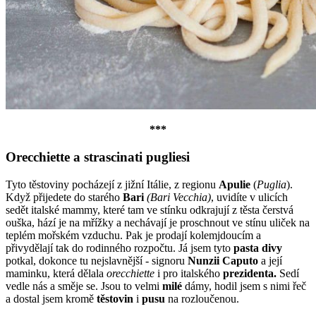
***
Orecchiette a strascinati pugliesi
Tyto těstoviny pocházejí z jižní Itálie, z regionu
Apulie
(
Puglia
).
Když přijedete do starého
Bari
(Bari Vecchia)
, uvidíte v ulicích
sedět italské mammy, které tam ve stínku odkrajují z těsta čerstvá
ouška, hází je na mřížky a nechávají je proschnout ve stínu uliček na
teplém mořském vzduchu. Pak je prodají kolemjdoucím a
přivydělají tak do rodinného rozpočtu. Já jsem tyto
pasta divy
potkal, dokonce tu nejslavnější - signoru
Nunzii
Caputo
a její
maminku, která dělala
orecchiette
i pro italského
prezidenta.
Sedí
vedle nás a směje se. Jsou to velmi
milé
dámy, hodil jsem s nimi řeč
a dostal jsem kromě
těstovin
i
pusu
na rozloučenou.