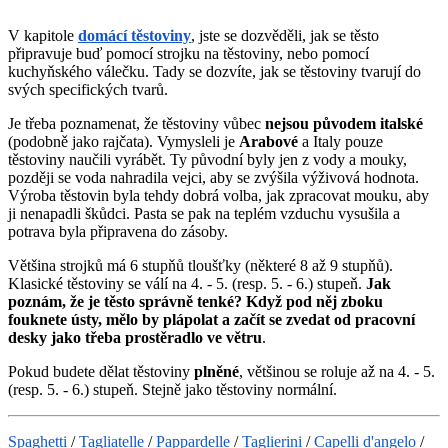
V kapitole
domácí těstoviny
, jste se dozvěděli, jak se těsto
připravuje buď pomocí strojku na těstoviny, nebo pomocí
kuchyňského válečku. Tady se dozvíte, jak se těstoviny tvarují do
svých specifických tvarů.
Je třeba poznamenat, že těstoviny vůbec
nejsou původem italské
(podobně jako rajčata). Vymysleli je
Arabové
a Italy pouze
těstoviny naučili vyrábět. Ty původní byly jen z vody a mouky,
později se voda nahradila vejci, aby se zvýšila výživová hodnota.
Výroba těstovin byla tehdy dobrá volba, jak zpracovat mouku, aby
ji nenapadli škůdci. Pasta se pak na teplém vzduchu vysušila a
potrava byla připravena do zásoby.
Většina strojků má 6 stupňů tloušťky (některé 8 až 9 stupňů).
Klasické těstoviny se válí na 4. - 5. (resp. 5. - 6.) stupeň.
Jak
poznám, že je těsto správně tenké?
Když pod něj zboku
fouknete ústy, mělo by plápolat a začít se zvedat od pracovní
desky jako třeba prostěradlo ve větru
.
Pokud budete dělat těstoviny
plněné
, většinou se roluje až na 4. - 5.
(resp. 5. - 6.) stupeň. Stejně jako těstoviny normální.
Spaghetti
/
Tagliatelle
/
Pappardelle
/
Taglierini
/
Capelli d'angelo
/