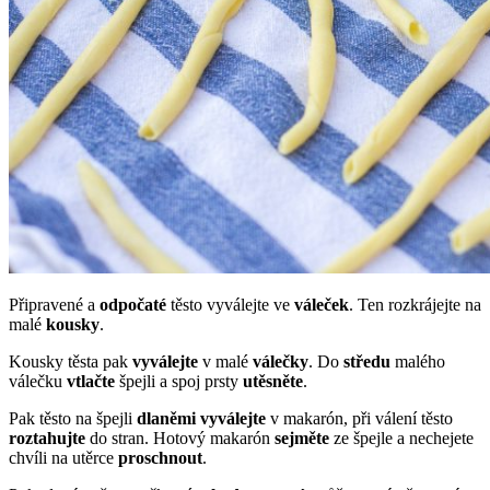
Připravené a
odpočaté
těsto vyválejte ve
váleček
. Ten rozkrájejte na
malé
kousky
.
Kousky těsta pak
vyválejte
v malé
válečky
. Do
středu
malého
válečku
vtlačte
špejli a spoj prsty
utěsněte
.
Pak těsto na špejli
dlaněmi
vyválejte
v makarón, při válení těsto
roztahujte
do stran. Hotový makarón
sejměte
ze špejle a nechejete
chvíli na utěrce
proschnout
.