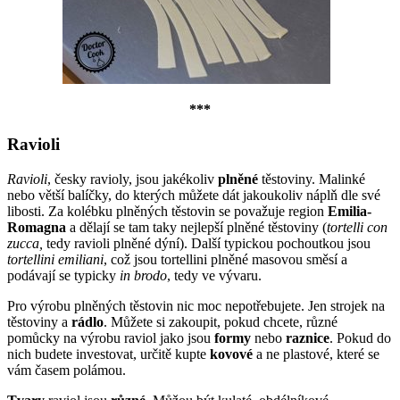
***
Ravioli
Ravioli
, česky ravioly, jsou jakékoliv
plněné
těstoviny. Malinké
nebo větší balíčky, do kterých můžete dát jakoukoliv náplň dle své
libosti. Za kolébku plněných těstovin se považuje region
Emilia-
Romagna
a dělají se tam taky nejlepší plněné těstoviny (
tortelli con
zucca,
tedy ravioli plněné dýní). Další typickou pochoutkou jsou
tortellini emiliani
, což jsou tortellini plněné masovou směsí a
podávají se typicky
in brodo
, tedy ve vývaru.
Pro výrobu plněných těstovin nic moc nepotřebujete. Jen strojek na
těstoviny a
rádlo
. Můžete si zakoupit, pokud chcete, různé
pomůcky na výrobu raviol jako jsou
formy
nebo
raznice
. Pokud do
nich budete investovat, určitě kupte
kovové
a ne plastové, které se
vám časem polámou.