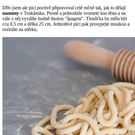
Dřív jsem ale pici poctivě připravoval celé ručně tak, jak to dělají
mammy
v Toskánsku. Prostě a jednoduše vezmete kus těsta a na
vále z něj vyválíte hodně tlustou "špagetu". Tloušťka by měla být
cca 0,5 cm a délka 25 cm. Jednotlivé pici pak prosypejte moukou a
rozložte na utěrku.