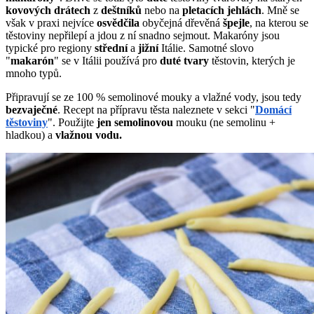
kovových
drátech
z
deštníků
nebo na
pletacích
jehlách
. Mně se
však v praxi nejvíce
osvědčila
obyčejná dřevěná
špejle
, na kterou se
těstoviny nepřilepí a jdou z ní snadno sejmout. Makaróny jsou
typické pro regiony
střední
a
jižní
Itálie. Samotné slovo
"
makarón
" se v Itálii používá pro
duté
tvary
těstovin, kterých je
mnoho typů.
Připravují se ze 100 % semolinové mouky a vlažné vody, jsou tedy
bezvaječné
. Recept na přípravu těsta naleznete v sekci "
Domácí
těstoviny
". Použijte
jen
semolinovou
mouku (ne semolinu +
hladkou) a
vlažnou
vodu.