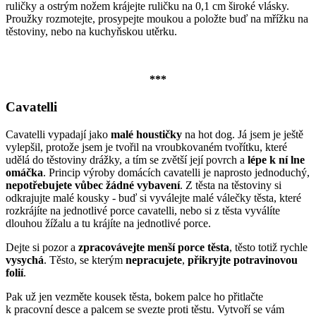
ruličky a ostrým nožem krájejte ruličku na 0,1 cm široké vlásky.
Proužky rozmotejte, prosypejte moukou a položte buď na mřížku na
těstoviny, nebo na kuchyňskou utěrku.
***
Cavatelli
Cavatelli vypadají jako
malé houstičky
na hot dog. Já jsem je ještě
vylepšil, protože jsem je tvořil na vroubkovaném tvořítku, které
udělá do těstoviny drážky, a tím se zvětší její povrch a
lépe k ní lne
omáčka
. Princip výroby domácích cavatelli je naprosto jednoduchý,
nepotřebujete vůbec žádné vybavení
. Z těsta na těstoviny si
odkrajujte malé kousky - buď si vyválejte malé válečky těsta, které
rozkrájíte na jednotlivé porce cavatelli, nebo si z těsta vyválíte
dlouhou žížalu a tu krájíte na jednotlivé porce.
Dejte si pozor a
zpracovávejte menší porce těsta
, těsto totiž rychle
vysychá
. Těsto, se kterým
nepracujete
,
přikryjte potravinovou
folií
.
Pak už jen vezměte kousek těsta, bokem palce ho přitlačte
k pracovní desce a palcem se svezte proti těstu. Vytvoří se vám