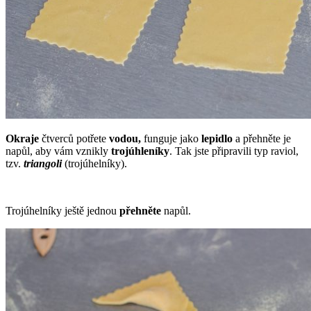
Okraje
čtverců potřete
vodou,
funguje jako
lepidlo
a přehněte je
napůl, aby vám vznikly
trojúhleníky
. Tak jste připravili typ raviol,
tzv.
triangoli
(trojúhelníky).
Trojúhelníky ještě jednou
přehněte
napůl.