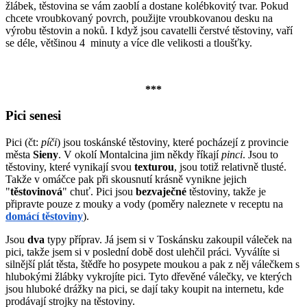
žlábek, těstovina se vám zaoblí a dostane kolébkovitý tvar. Pokud
chcete vroubkovaný povrch, použijte vroubkovanou desku na
výrobu těstovin a noků. I když jsou cavatelli čerstvé těstoviny, vaří
se déle, většinou 4 minuty a více dle velikosti a tloušťky.
***
Pici senesi
Pici (čt:
píči
) jsou toskánské těstoviny, které pocházejí z provincie
města
Sieny
. V okolí Montalcina jim někdy říkají
pinci
. Jsou to
těstoviny, které vynikají svou
texturou
, jsou totiž relativně tlusté.
Takže v omáčce pak při skousnutí krásně vynikne jejich
"
těstovinová
" chuť. Pici jsou
bezvaječné
těstoviny, takže je
připravte pouze z mouky a vody (poměry naleznete v receptu na
domácí těstoviny
).
Jsou
dva
typy příprav. Já jsem si v Toskánsku zakoupil váleček na
pici, takže jsem si v poslední době dost ulehčil práci. Vyválíte si
silnější plát těsta, štědře ho posypete moukou a pak z něj válečkem s
hlubokými žlábky vykrojíte pici. Tyto dřevěné válečky, ve kterých
jsou hluboké drážky na pici, se dají taky koupit na internetu, kde
prodávají strojky na těstoviny.