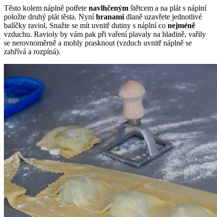
Těsto kolem náplně potřete
navlhčeným
štětcem a na plát s náplní
položte druhý plát těsta. Nyní
hranami
dlaně uzavřete jednotlivé
balíčky raviol. Snažte se mít uvnitř dutiny s náplní co
nejméně
vzduchu. Ravioly by vám pak při vaření plavaly na hladině, vařily
se nerovnoměrně a mohly prasknout (vzduch uvnitř náplně se
zahřívá a rozpíná).