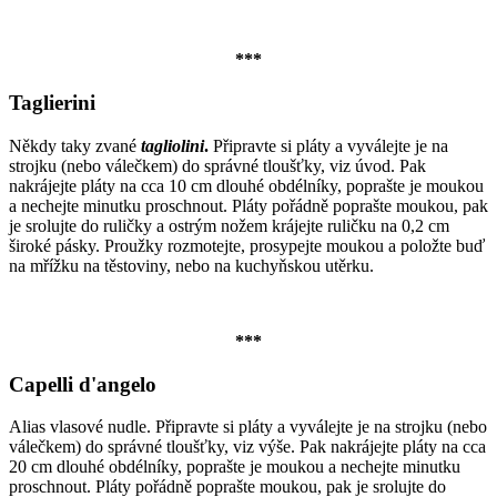
***
Taglierini
Někdy taky zvané
tagliolini
.
Připravte si pláty a vyválejte je na
strojku (nebo válečkem) do správné tloušťky, viz úvod. Pak
nakrájejte pláty na cca 10 cm dlouhé obdélníky, poprašte je moukou
a nechejte minutku proschnout. Pláty pořádně poprašte moukou, pak
je srolujte do ruličky a ostrým nožem krájejte ruličku na 0,2 cm
široké pásky. Proužky rozmotejte, prosypejte moukou a položte buď
na mřížku na těstoviny, nebo na kuchyňskou utěrku.
***
Capelli d'angelo
Alias vlasové nudle. Připravte si pláty a vyválejte je na strojku (nebo
válečkem) do správné tloušťky, viz výše. Pak nakrájejte pláty na cca
20 cm dlouhé obdélníky, poprašte je moukou a nechejte minutku
proschnout. Pláty pořádně poprašte moukou, pak je srolujte do