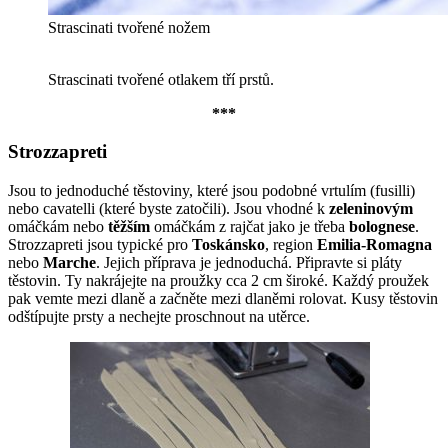
Strascinati tvořené nožem
Strascinati tvořené otlakem tří prstů.
***
Strozzapreti
Jsou to jednoduché těstoviny, které jsou podobné vrtulím (fusilli)
nebo cavatelli (které byste zatočili). Jsou vhodné k
zeleninovým
omáčkám nebo
těžším
omáčkám z rajčat jako je třeba
bolognese
.
Strozzapreti jsou typické pro
Toskánsko
, region
Emilia-Romagna
nebo
Marche
. Jejich příprava je jednoduchá. Připravte si pláty
těstovin. Ty nakrájejte na proužky cca 2 cm široké. Každý proužek
pak vemte mezi dlaně a začněte mezi dlaněmi rolovat. Kusy těstovin
odštípujte prsty a nechejte proschnout na utěrce.