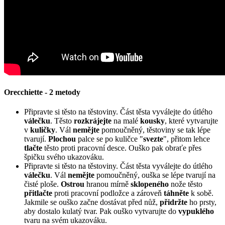
Orecchiette - 2 metody
Připravte si těsto na těstoviny. Část těsta vyválejte do útlého
válečku
. Těsto
rozkrájejte
na malé
kousky
, které vytvarujte
v
kuličky
. Vál
nemějte
pomoučněný, těstoviny se tak lépe
tvarují.
Plochou
palce se po kuličce "
svezte
", přitom lehce
tlačte
těsto proti pracovní desce. Ouško pak obraťe přes
špičku svého ukazováku.
Připravte si těsto na těstoviny. Část těsta vyválejte do útlého
válečku
. Vál
nemějte
pomoučněný, ouška se lépe tvarují na
čisté ploše.
Ostrou
hranou mírně
sklopeného
nože těsto
přitlačte
proti pracovní podložce a zároveň
táhněte
k sobě.
Jakmile se ouško začne dostávat před nůž,
přidržte
ho prsty,
aby dostalo kulatý tvar. Pak ouško vytvarujte do
vypuklého
tvaru na svém ukazováku.