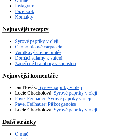
O mně
Instagram
Facebook
Kontakty
Nejnovější recepty
Syrové papriky v oleji
Chobotnicové carpaccio
Vanilkový crème brulée
Domácí salámy k vaření
Zapečené brambory s kapustou
Nejnovější komentáře
Jan Novák
:
Syrové papriky v oleji
Lucie Chocholová
:
Syrové papriky v oleji
Pavel Feilhauer
:
Syrové papriky v oleji
Pavel Feilhauer
:
Piškot génoise
Lucie Chocholová
:
Syrové papriky v oleji
Další stránky
O mně