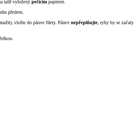
na talíř vyložený
pečícím
papírem.
odin předem.
ažit), vložte do pánve filety. Pánev
nepřeplňujte
, ryby by se začaly
želkou.