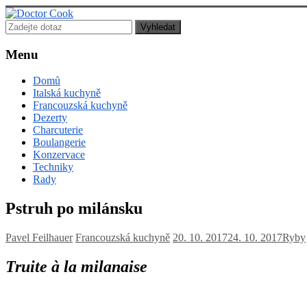
Doctor
Cook
Menu
Lékař
Domů
posedlý
Italská kuchyně
jídlem,
Francouzská kuchyně
vařením
Dezerty
a
Charcuterie
pečením!
Boulangerie
Konzervace
Techniky
Rady
Pstruh po milánsku
Pavel Feilhauer
Francouzská kuchyně
20. 10. 2017
24. 10. 2017
Ryby
Truite à la milanaise