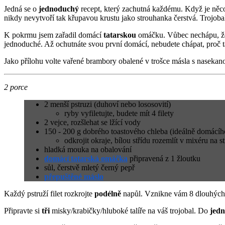
Jedná se o
jednoduchý
recept, který zachutná každému. Když je něco
nikdy nevytvoří tak křupavou krustu jako strouhanka čerstvá. Trojobal
K pokrmu jsem zařadil domácí
tatarskou
omáčku. Vůbec nechápu, že s
jednoduché. Až ochutnáte svou první domácí, nebudete chápat, proč ta
Jako přílohu volte vařené brambory obalené v trošce másla s nasekan
2 porce
2 menší pstruzi (duhoví nebo lososovití)
ryby vyfiletujte, budete mít 4 filety
2 vejce, rozšlehat se lžící vody
150 - 200 g dobrého toastového chleba (ideálně domácíh
odkrojit okraje, bílou střídu rozemlít v mixéru na 
hladká mouka na obalování
domácí tatarská omáčka
připravená z 1 žloutku
sůl, čerstvě mletý černý pepř
přepuštěné máslo
Každý pstruží filet rozkrojte
podélně
napůl. Vznikne vám 8 dlouhých
Připravte si
tři
misky/krabičky/hluboké talíře na váš trojobal. Do
jedn