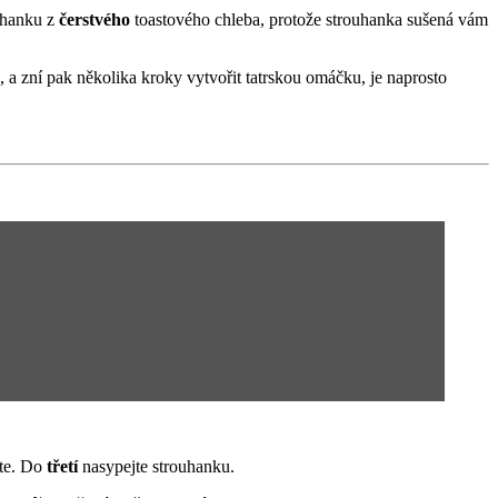
ouhanku z
čerstvého
toastového chleba, protože strouhanka sušená vám
a zní pak několika kroky vytvořit tatrskou omáčku, je naprosto
jte. Do
třetí
nasypejte strouhanku.