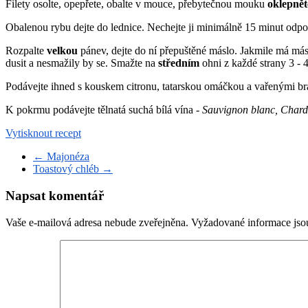
Filety osolte, opepřete, obalte v mouce, přebytečnou mouku
oklepnět
Obalenou rybu dejte do lednice. Nechejte ji minimálně 15 minut odpo
Rozpalte
velkou
pánev, dejte do ní přepuštěné máslo. Jakmile má más
dusit a nesmažily by se. Smažte na
středním
ohni z každé strany 3 - 4
Podávejte ihned s kouskem citronu, tatarskou omáčkou a vařenými bram
K pokrmu podávejte tělnatá suchá bílá vína -
Sauvignon blanc, Chard
Vytisknout recept
←
Majonéza
Toastový chléb
→
Napsat komentář
Vaše e-mailová adresa nebude zveřejněna.
Vyžadované informace js