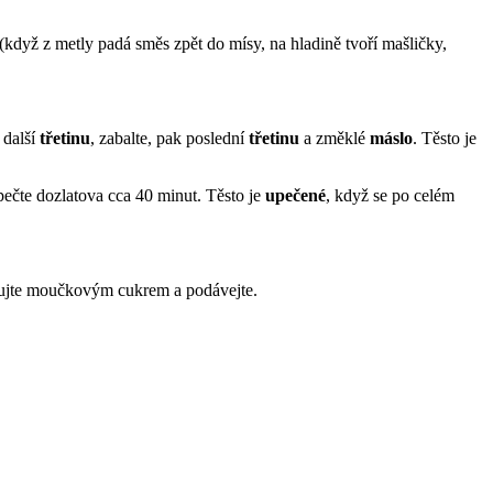
(když z metly padá směs zpět do mísy, na hladině tvoří mašličky,
 další
třetinu
, zabalte, pak poslední
třetinu
a změklé
máslo
. Těsto je
pečte dozlatova cca 40 minut. Těsto je
upečené
, když se po celém
krujte moučkovým cukrem a podávejte.