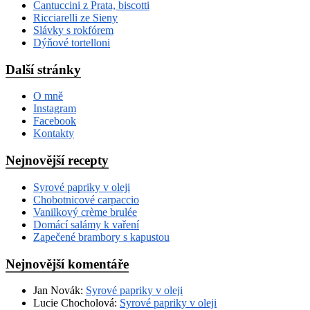
Cantuccini z Prata, biscotti
Ricciarelli ze Sieny
Slávky s rokfórem
Dýňové tortelloni
Další stránky
O mně
Instagram
Facebook
Kontakty
Nejnovější recepty
Syrové papriky v oleji
Chobotnicové carpaccio
Vanilkový crème brulée
Domácí salámy k vaření
Zapečené brambory s kapustou
Nejnovější komentáře
Jan Novák
:
Syrové papriky v oleji
Lucie Chocholová
:
Syrové papriky v oleji