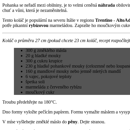
Pohanka se neřadí mezi obilniny, je to velmi ceněná
náhrada
obilovin
chuť a vůni, která je nezaměnitelná.
Tento koláč je populární na severu Itálie v regionu
Trentino - AltoAd
potře pikantní
rybízovou
marmeládou. Zaprašte ho moučkovým cukr
Koláč o průměru 27 cm (pokud chcete 23 cm koláč, recept rozpočítejt
300 g změklého másla
20 g hladké mouky
300 g cukru krupice
230 g hladké pohankové mouky (celozrnné nebo loupan
160 g mandlové mouky nebo jemně mletých mandlí
6 vajec, pokojové teploty
špetka soli
marmeláda z červeného rybízu
moučkový cukr
Troubu předehřejte na 180°C.
Dno formy vyložte pečícím papírem. Formu vymažte máslem a vysy
V míse vyšlehejte změklé máslo do
pěny
. Dejte stranou.