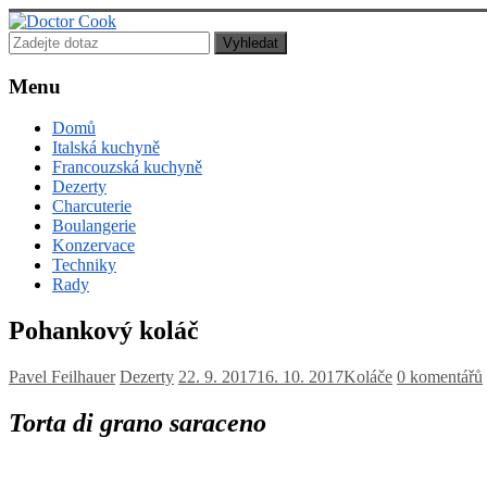
Doctor
Cook
Menu
Lékař
Domů
posedlý
Italská kuchyně
jídlem,
Francouzská kuchyně
vařením
Dezerty
a
Charcuterie
pečením!
Boulangerie
Konzervace
Techniky
Rady
Pohankový koláč
Pavel Feilhauer
Dezerty
22. 9. 2017
16. 10. 2017
Koláče
0 komentářů
Torta di grano saraceno