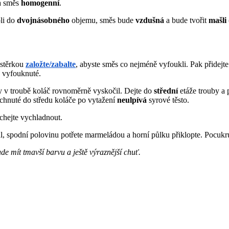
ká směs
homogenní
.
oli do
dvojnásobného
objemu, směs bude
vzdušná
a bude tvořit
mašli
stěrkou
založte/zabalte
, abyste směs co nejméně vyfoukli. Pak přidejte
 vyfouknuté.
y v troubě koláč rovnoměrně vyskočil. Dejte do
střední
etáže trouby a 
íchnuté do středu koláče po vytažení
neulpívá
syrové těsto.
echejte vychladnout.
ůl, spodní polovinu potřete marmeládou a horní půlku přiklopte. Pocu
 mít tmavší barvu a ještě výraznější chuť.