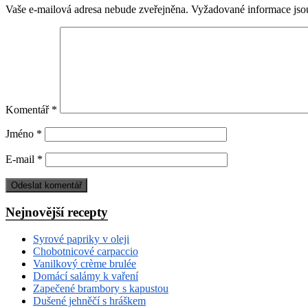
Vaše e-mailová adresa nebude zveřejněna.
Vyžadované informace js
Komentář
*
Jméno
*
E-mail
*
Nejnovější recepty
Syrové papriky v oleji
Chobotnicové carpaccio
Vanilkový crème brulée
Domácí salámy k vaření
Zapečené brambory s kapustou
Dušené jehněčí s hráškem