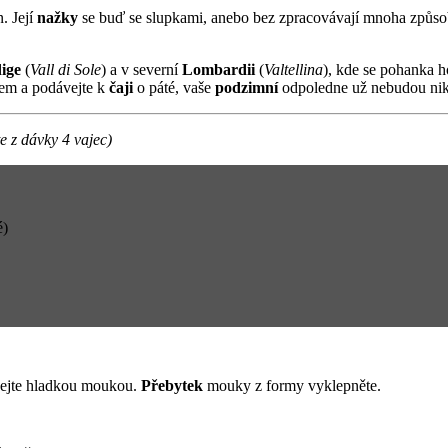
. Její
nažky
se buď se slupkami, anebo bez zpracovávají mnoha způso
ige
(
Vall di Sole
) a v severní
Lombardii
(
Valtellina
), kde se pohanka h
em a podávejte k
čaji
o páté, vaše
podzimní
odpoledne už nebudou nik
e z dávky 4 vajec)
é)
pejte hladkou moukou.
Přebytek
mouky z formy vyklepněte.