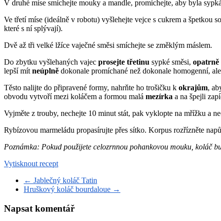
V druhé míse smíchejte mouky a mandle, promíchejte, aby byla syp
Ve třetí míse (ideálně v robotu) vyšlehejte vejce s cukrem a špetkou s
které s ní splývají).
Dvě až tři velké lžíce vaječné směsi smíchejte se změklým máslem.
Do zbytku vyšlehaných vajec
prosejte třetinu
sypké směsi,
opatrně
lepší mít
neúplně
dokonale promíchané než dokonale homogenní, ale
Těsto nalijte do připravené formy, nahrňte ho trošičku k
okrajům
, ab
obvodu vytvoří mezi koláčem a formou malá
mezírka
a na špejli zap
Vyjměte z trouby, nechejte 10 minut stát, pak vyklopte na mřížku a n
Rybízovou marmeládu propasírujte přes sítko. Korpus rozřízněte nap
Poznámka: Pokud použijete celozrnnou pohankovou mouku, koláč bude
Vytisknout recept
←
Jablečný koláč Tatin
Hruškový koláč bourdaloue
→
Napsat komentář