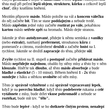
těsta mají při pečení
lepší
objem
,
strukturu
,
kůrku
a celkově lepší
chuť
, díky kratšímu hnětení.
Mezitím připravte
máslo
. Máslo položte na vál a
koncem
válečku
do něj začněte
bít
. Tím se stane
poddajným
a nebude tvrdé.
Máslo
zápěstím
jedné ruky začněte
roztírat
po vále,
pekařskou
kartou
máslo
setřete
zpět
na hromadu. Máslo dejte stranou.
Jakmile je těsto
autolyzované
, přidejte k němu semínka z
vanilky
(nebo
extrakt
), natrhaný
preferment,
strouhanou
kůru
z
pomeranče a citronu, rozdrobené
droždí
a začněte
hníst
na I.
rychlost. Jakmile se droždí
zapracuje
do těsta, přidejte
sůl
.
Zvyšte
rychlost na II. stupeň a
postupně
začněte
přidávat
máslo
.
Máslo
nepřidejte
najednou
, obalilo by stěny mísy a těsto by v něm
klouzalo
. Hněťte tak
dlouho
, až těsto
máslo
absorbuje
a bude
hladké
a
elastické
(5 - 10 minut). Během hnětení
1 - 2x
těsto
sundejte
z háku a stěrkou
uvolněte
od stěn mísy.
Těsto je
správně
vyhnětené
a má
správně
vypracovaný
lepek
,
když je na
povrchu
hladké
; když těsto
podeberete
rukama a
celé
vytáhnete
z mísy, bude držet
vkuse
pohromadě
a nebude se
roztékat,
bude mít tzv.
"tělo".
Těsto bude
lepivé
- když se ho
dotknete
čistým
prstem
,
nenalepí