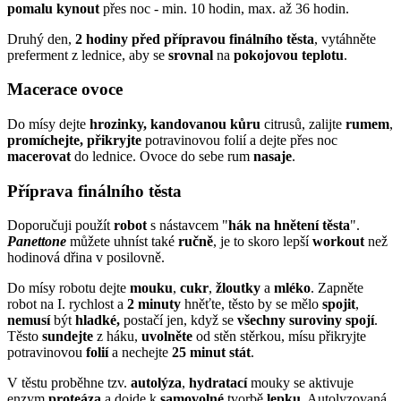
pomalu
kynout
přes noc - min. 10 hodin, max. až 36 hodin.
Druhý den,
2 hodiny před přípravou finálního těsta
, vytáhněte
preferment z lednice, aby se
srovnal
na
pokojovou
teplotu
.
Macerace ovoce
Do mísy dejte
hrozinky,
kandovanou
kůru
citrusů, zalijte
rumem
,
promíchejte,
přikryjte
potravinovou folií a dejte přes noc
macerovat
do lednice. Ovoce do sebe rum
nasaje
.
Příprava finálního těsta
Doporučuji použít
robot
s nástavcem "
hák na hnětení těsta
".
Panettone
můžete uhníst také
ručně
, je to skoro lepší
workout
než
hodinová dřina v posilovně.
Do mísy robotu dejte
mouku
,
cukr
,
žloutky
a
mléko
. Zapněte
robot na I. rychlost a
2 minuty
hněťte, těsto by se mělo
spojit
,
nemusí
být
hladké,
postačí jen, když se
všechny
suroviny
spojí
.
Těsto
sundejte
z háku,
uvolněte
od stěn stěrkou, mísu přikryjte
potravinovou
folií
a nechejte
25 minut stát
.
V těstu proběhne tzv.
autolýza
,
hydratací
mouky se aktivuje
enzym
proteáza
a dojde k
samovolné
tvorbě
lepku
. Autolyzovaná