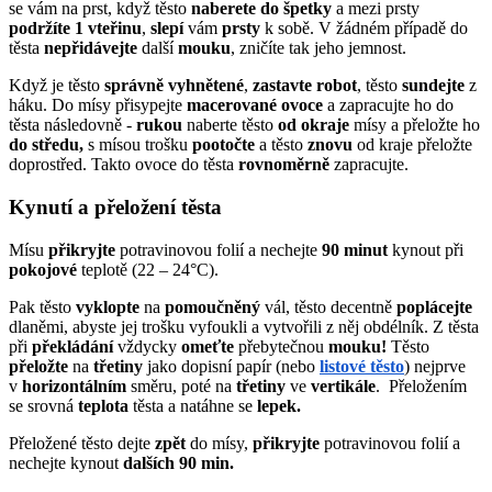
se vám na prst, když těsto
naberete
do
špetky
a mezi prsty
podržíte
1 vteřinu
,
slepí
vám
prsty
k sobě. V žádném případě do
těsta
nepřidávejte
další
mouku
, zničíte tak jeho jemnost.
Když je těsto
správně
vyhnětené
,
zastavte
robot
, těsto
sundejte
z
háku. Do mísy přisypejte
macerované
ovoce
a zapracujte ho do
těsta následovně -
rukou
naberte těsto
od
okraje
mísy a přeložte ho
do
středu,
s mísou trošku
pootočte
a těsto
znovu
od kraje přeložte
doprostřed. Takto ovoce do těsta
rovnoměrně
zapracujte.
Kynutí a přeložení těsta
Mísu
přikryjte
potravinovou folií a nechejte
90 minut
kynout při
pokojové
teplotě (22 – 24°C).
Pak těsto
vyklopte
na
pomoučněný
vál, těsto decentně
poplácejte
dlaněmi, abyste jej trošku vyfoukli a vytvořili z něj obdélník. Z těsta
při
překládání
vždycky
omeťte
přebytečnou
mouku!
Těsto
přeložte
na
třetiny
jako dopisní papír (nebo
listové těsto
) nejprve
v
horizontálním
směru, poté na
třetiny
ve
vertikále
. Přeložením
se srovná
teplota
těsta a natáhne se
lepek.
Přeložené těsto dejte
zpět
do mísy,
přikryjte
potravinovou folií a
nechejte kynout
dalších 90 min.