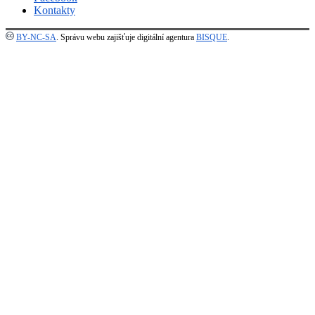
Kontakty
BY-NC-SA
. Správu webu zajišťuje digitální agentura
BISQUE
.