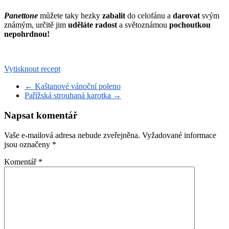
Panettone
můžete taky hezky
zabalit
do celofánu a
darovat
svým
známým, určitě jim
uděláte radost
a světoznámou
pochoutkou
nepohrdnou!
Vytisknout recept
←
Kaštanové vánoční poleno
Pařížská strouhaná karotka
→
Napsat komentář
Vaše e-mailová adresa nebude zveřejněna.
Vyžadované informace
jsou označeny
*
Komentář
*