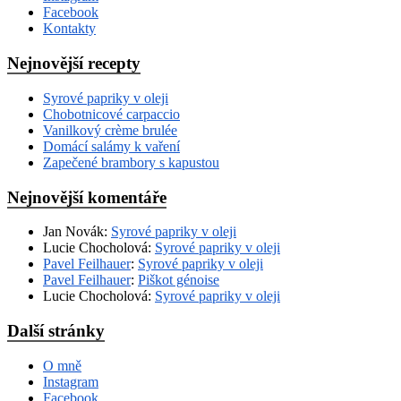
Facebook
Kontakty
Nejnovější recepty
Syrové papriky v oleji
Chobotnicové carpaccio
Vanilkový crème brulée
Domácí salámy k vaření
Zapečené brambory s kapustou
Nejnovější komentáře
Jan Novák
:
Syrové papriky v oleji
Lucie Chocholová
:
Syrové papriky v oleji
Pavel Feilhauer
:
Syrové papriky v oleji
Pavel Feilhauer
:
Piškot génoise
Lucie Chocholová
:
Syrové papriky v oleji
Další stránky
O mně
Instagram
Facebook