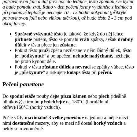
potravinovou folií a dát přes noc do lednice, těsto zpomalí své kynutí
a bude pomalu zrát. Ráno v den pečení formy vytáhněte z lednice a
při pokojové teplotě je nechejte 10 - 12 hodin dokynout (přikryté
potravinovou folií nebo vlhkou utěrkou), až bude těsto 2 - 3 cm pod
okraj formy.
Správně
vykynuté
těsto je takové, že když do něj lehce
píchnete
prstem, těsto se pomalu
vrátí
zpátky, avšak
drobný
důlek
v těstu přece jen
zůstane
.
Pokud těsto
pruží
zpět a nezůstane v něm žádný důlek, těsto
je „
podkynuté
“ a po upečení
nebude nadýchané,
nechejte
ho proto kynout déle.
Pokud v těstu
zůstane důlek
a
nevrací
se zpátky vůbec, těsto
je „
překynuté
“ a riskujete
kolaps
těsta při
pečení.
Pečení
panettone
Do
spodní etáže
trouby dejte
pizza kámen
nebo
plech
(ideálně
hliníkový) a troubu
předehřejte
na 180°C (horní/dolní
ohřev)/160°C (horký vzduch).
Pečte vždy
maximálně 3 velké
panettone
najednou a mějte mezi
nimi
dostatečné
mezery, aby se mezi ně dostal
horký
vzduch
a
pekly se rovnoměrně.