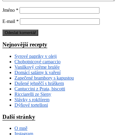
Jméno
*
E-mail
*
Nejnovější recepty
Syrové papriky v oleji
Chobotnicové carpaccio
Vanilkový crème brulée
Domácí salámy k vaření
Zapečené brambory s kapustou
Dušené jehněčí s hráškem
Cantuccini z Prata, biscotti
Ricciarelli ze Sieny
Slávky s rokfórem
Dýňové tortelloni
Další stránky
O mně
Instagram