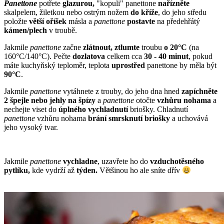
Panettone
potřete
glazurou,
"kopuli" panettone
nařízněte
skalpelem, žiletkou nebo ostrým nožem
do
kříže
, do jeho středu
položte
větší oříšek
másla a
panettone
postavte
na předehřátý
kámen/plech
v troubě.
Jakmile
panettone
začne
zlátnout,
ztlumte
troubu
o 20°C
(na
160°C/140°C). Pečte
dozlatova
celkem cca
30 - 40 minut
, pokud
máte kuchyňský teploměr, teplota
uprostřed
panettone by měla být
90°C
.
Jakmile
panettone
vytáhnete z trouby, do jeho dna hned
zapíchněte
2 špejle nebo jehly na špízy
a
panettone
otočte
vzhůru
nohama
a
nechejte viset do
úplného
vychladnutí
briošky. Chladnutí
panettone
vzhůru nohama
brání
smrsknutí briošky
a uchovává
jeho vysoký tvar.
Jakmile
panettone
vychladne
, uzavřete ho do
vzduchotěsného
pytlíku,
kde vydrží až
týden.
Většinou ho ale sníte dřív