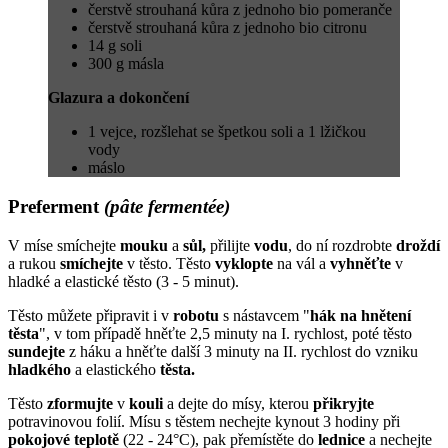
čerstvě strouhaná kůra z jednoho bio pomeranče
čerstvě strouhaná kůra z jednoho bio citronu
14 g soli
300 g másla
Glazura a dokončení
1 vejce, rozšlehat se špetkou soli a 1 lžičkou
vody
máslo
Preferment
(pâte fermentée)
V míse smíchejte
mouku
a
sůl,
přilijte
vodu
, do ní rozdrobte
droždí
a rukou
smíchejte
v těsto. Těsto
vyklopte
na vál a
vyhněťte
v
hladké a elastické těsto (3 - 5 minut).
Těsto můžete připravit i v
robotu
s nástavcem "
hák na hnětení
těsta
", v tom případě hněťte 2,5 minuty na I. rychlost, poté těsto
sundejte
z háku a hněťte další 3 minuty na II. rychlost do vzniku
hladkého
a elastického
těsta.
Těsto
zformujte
v
kouli
a dejte do mísy, kterou
přikryjte
potravinovou folií. Mísu s těstem nechejte kynout 3 hodiny při
pokojové
teplotě
(22 - 24°C), pak přemístěte do
lednice
a nechejte