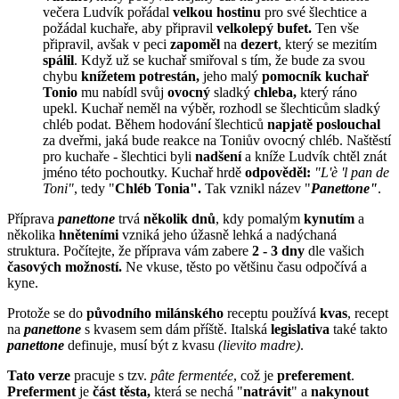
večera Ludvík pořádal
velkou hostinu
pro své šlechtice a
požádal kuchaře, aby připravil
velkolepý bufet.
Ten vše
připravil, avšak v peci
zapoměl
na
dezert
, který se mezitím
spálil
. Když už se kuchař smiřoval s tím, že bude za svou
chybu
knížetem potrestán,
jeho malý
pomocník
kuchař
Tonio
mu nabídl svůj
ovocný
sladký
chleba,
který ráno
upekl. Kuchař neměl na výběr, rozhodl se šlechticům sladký
chléb podat. Během hodování šlechticů
napjatě poslouchal
za dveřmi, jaká bude reakce na Toniův ovocný chléb. Naštěstí
pro kuchaře - šlechtici byli
nadšení
a kníže Ludvík chtěl znát
jméno této pochoutky. Kuchař hrdě
odpověděl:
"L'è 'l pan de
Toni"
, tedy "
Chléb Tonia".
Tak vznikl název "
Panettone"
.
Příprava
panettone
trvá
několik
dnů
, kdy pomalým
kynutím
a
několika
hněteními
vzniká jeho úžasně lehká a nadýchaná
struktura. Počítejte, že příprava vám zabere
2 - 3 dny
dle vašich
časových možností.
Ne vkuse, těsto po většinu času odpočívá a
kyne.
Protože se do
původního milánského
receptu používá
kvas
, recept
na
panettone
s kvasem sem dám příště. Italská
legislativa
také takto
panettone
definuje, musí být z kvasu
(lievito madre)
.
Tato
verze
pracuje s tzv.
pâte fermentée
, což je
preferement
.
Preferment
je
část těsta,
která se nechá "
natrávit
" a
nakynout