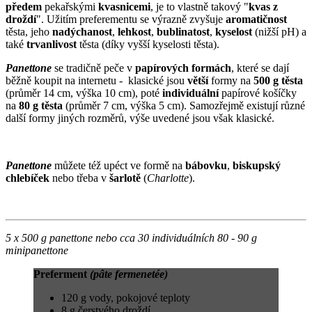
předem
pekařskými
kvasnicemi
, je to vlastně takový "
kvas z
droždí
". Užitím preferementu se výrazně zvyšuje
aromatičnost
těsta, jeho
nadýchanost
,
lehkost
,
bublinatost
,
kyselost
(nižší pH) a
také
trvanlivost
těsta (díky vyšší kyselosti těsta).
Panettone
se tradičně peče v
papírových
formách
, které se dají
běžně koupit na internetu - klasické jsou
větší
formy na
500 g
těsta
(průměr 14 cm, výška 10 cm), poté
individuální
papírové košíčky
na
80 g těsta
(průměr 7 cm, výška 5 cm). Samozřejmě existují různé
další formy jiných rozměrů, výše uvedené jsou však klasické.
Panettone
můžete též upéct ve formě na
bábovku
,
biskupský
chlebíček
nebo třeba v
šarlotě
(
Charlotte
).
5 x 500 g panettone nebo cca 30 individuálních 80 - 90 g
minipanettone
Preferment
(pâte fermenetée)
120 g vody, pokojové teploty
8 g čerstvého droždí