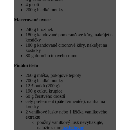
4 g soli
200 g hladké mouky
Macerované ovoce
240 g hrozinek
180 g kandované pomerančové kůry, nakrájet na
kostičky
180 g kandované citronové kůry, nakrájet na
kostičky
80 g dobrého tmavého rumu
Finální těsto
260 g mléka, pokojové teploty
700 g hladké mouky
12 žloutků (200 g)
190 g cukru krupice
60 g čerstvého droždí
celý preferment (pâte fermentée), natrhat na
kousky
2 vanilkové lusky nebo 1 lžička vanilkového
extraktu
použitý vanilkový lusk nevyhazujte,
naložte s ním
následovně