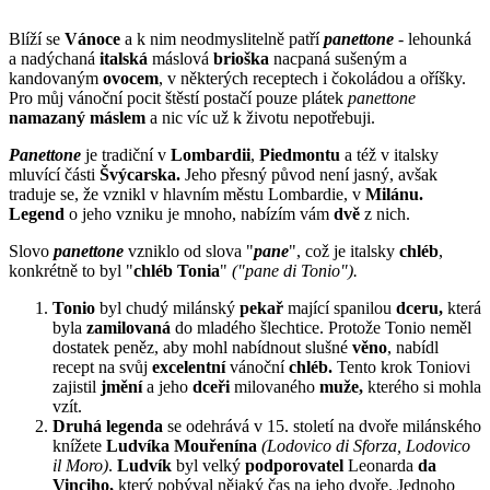
Blíží se
Vánoce
a k nim neodmyslitelně patří
panettone
- lehounká
a nadýchaná
italská
máslová
brioška
nacpaná sušeným a
kandovaným
ovocem
, v některých receptech i čokoládou a oříšky.
Pro můj vánoční pocit štěstí postačí pouze plátek
panettone
namazaný
máslem
a nic víc už k životu nepotřebuji.
Panettone
je tradiční v
Lombardii
,
Piedmontu
a též v italsky
mluvící části
Švýcarska.
Jeho přesný původ není jasný, avšak
traduje se, že vznikl v hlavním městu Lombardie, v
Milánu.
Legend
o jeho vzniku je mnoho, nabízím vám
dvě
z nich.
Slovo
panettone
vzniklo od slova "
pane
", což je italsky
chléb
,
konkrétně to byl "
chléb
Tonia
"
("pane di Tonio").
Tonio
byl chudý milánský
pekař
mající spanilou
dceru,
která
byla
zamilovaná
do mladého šlechtice. Protože Tonio neměl
dostatek peněz, aby mohl nabídnout slušné
věno
, nabídl
recept na svůj
excelentní
vánoční
chléb.
Tento krok Toniovi
zajistil
jmění
a jeho
dceři
milovaného
muže,
kterého si mohla
vzít.
Druhá
legenda
se odehrává v 15. století na dvoře milánského
knížete
Ludvíka Mouřenína
(Lodovico di Sforza, Lodovico
il Moro)
.
Ludvík
byl velký
podporovatel
Leonarda
da
Vinciho,
který pobýval nějaký čas na jeho dvoře. Jednoho