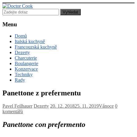
Doctor
Cook
Menu
Lékař
Domů
posedlý
Italská kuchyně
jídlem,
Francouzská kuchyně
vařením
Dezerty
a
Charcuterie
pečením!
Boulangerie
Konzervace
Techniky
Rady
Panettone z prefermentu
Pavel Feilhauer
Dezerty
20. 12. 2018
25. 11. 2019
Vánoce
0
komentářů
Panettone con prefermento