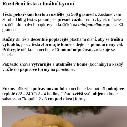
Rozdělení těsta a finální kynutí
Těsto
pekařskou kartou
rozdělte
po
500 gramech
. Zůstane vám
zhruba
160 g těsta,
pokud jste
přesně vážili.
Tento zbytek můžete
rozdělit do malých papírových košíčků na
minipanettone
po cca 80
gramech.
Každý
díl těsta
decentně poplácejte
plochami dlaní, aby se
trošku
vyfouklo
, pak z těsta
zformujte
koule
a dejte na
pomoučněný
vál.
Přikryjte
utěrkou a nechejt
e 15 minut odpočívat,
zrelaxuje se
lepek.
Pak těsto znova
vytvarujte
a
utáhněte
v
koule
(bochníky) a každý
vložte do
papírové
formy
na
panettone
.
Formy
přikryjte
potravinovou folií
a nechejte kynout při
pokojové
teplotě
(22 - 24°C) 2 - 4 hodiny. Těsto
zvětší
svůj
objem
a bude
sahat svou "kopulí"
2 - 3 cm pod okraj
formy.