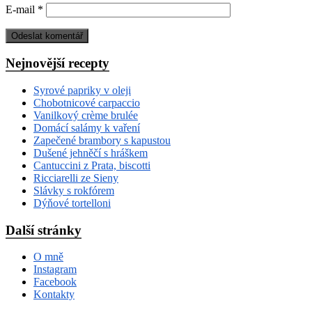
E-mail
*
Nejnovější recepty
Syrové papriky v oleji
Chobotnicové carpaccio
Vanilkový crème brulée
Domácí salámy k vaření
Zapečené brambory s kapustou
Dušené jehněčí s hráškem
Cantuccini z Prata, biscotti
Ricciarelli ze Sieny
Slávky s rokfórem
Dýňové tortelloni
Další stránky
O mně
Instagram
Facebook
Kontakty