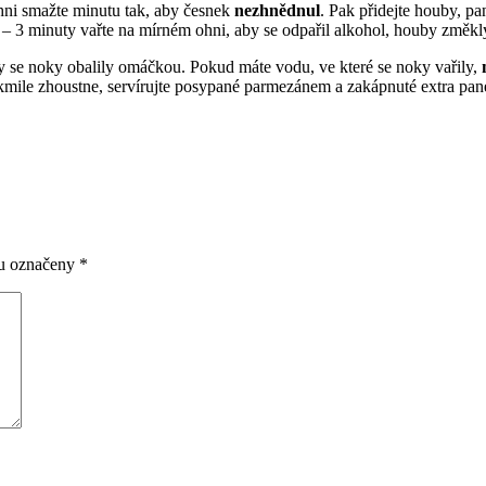
ni smažte minutu tak, aby česnek
nezhnědnul
. Pak přidejte houby, pa
a 2 – 3 minuty vařte na mírném ohni, aby se odpařil alkohol, houby změkl
y se noky obalily omáčkou. Pokud máte vodu, ve které se noky vařily,
akmile zhoustne, servírujte posypané parmezánem a zakápnuté extra p
ou označeny
*