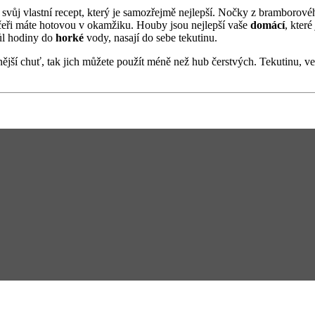
á svůj vlastní recept, který je samozřejmě nejlepší. Nočky z bramborovéh
večeři máte hotovou v okamžiku. Houby jsou nejlepší vaše
domácí
, které
půl hodiny do
horké
vody, nasají do sebe tekutinu.
jší chuť, tak jich můžete použít méně než hub čerstvých. Tekutinu, ve