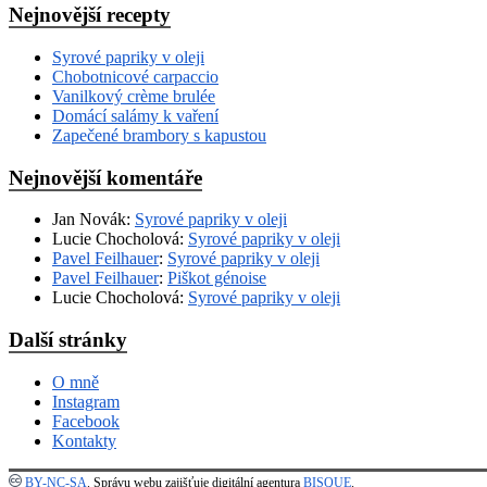
Nejnovější recepty
Syrové papriky v oleji
Chobotnicové carpaccio
Vanilkový crème brulée
Domácí salámy k vaření
Zapečené brambory s kapustou
Nejnovější komentáře
Jan Novák
:
Syrové papriky v oleji
Lucie Chocholová
:
Syrové papriky v oleji
Pavel Feilhauer
:
Syrové papriky v oleji
Pavel Feilhauer
:
Piškot génoise
Lucie Chocholová
:
Syrové papriky v oleji
Další stránky
O mně
Instagram
Facebook
Kontakty
BY-NC-SA
. Správu webu zajišťuje digitální agentura
BISQUE
.