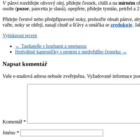
V pánvi rozehřejte olivový olej, přidejte česnek, chilli a na
mírném
oh
osolte (
pozor
, pancetta je slaná), opepřete, přidejte tymián, petržel 
Přidejte čerstvé nebo předpřipravené noky, prohoďte obsah pánve, ab
vařte, noky se ohřejí, nasají chutě a šťávy a omáčka se
zredukuje
. J
Vytisknout recept
←
Tagliatelle s houbami a smetanou
Hedvábné kapesníčky s pestem z medvědího česneku
→
Napsat komentář
Vaše e-mailová adresa nebude zveřejněna.
Vyžadované informace js
Komentář
*
Jméno
*