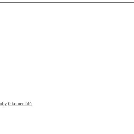
uby
0 komentářů