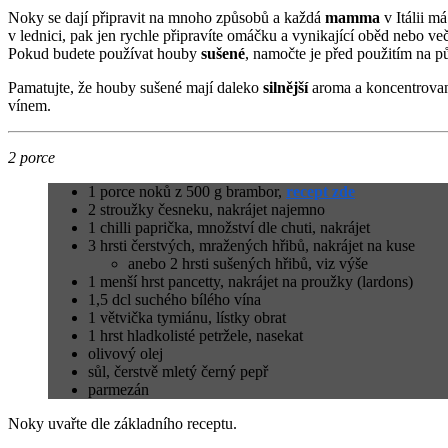
Noky se dají připravit na mnoho způsobů a každá
mamma
v Itálii m
v lednici, pak jen rychle připravíte omáčku a vynikající oběd nebo 
Pokud budete používat houby
sušené
, namočte je před použitím na 
Pamatujte, že houby sušené mají daleko
silnější
aroma a koncentrovaně
vínem.
2 porce
1 porce noků z 500 g brambor,
recept zde
2 stroužky česneku, nakrájet najemno
1 chilli paprička, množství dle chuti, nakrájet
3 hrsti čerstvých, mražených hřibů, nakrájet na kuse
anebo 2 hrsti sušených hřibů, viz výše
1 menší hrst pancetty, nakrájet na proužky (lardons)
1,5 dcl suchého bílého vína
1 větvička tymiánu, lístky obrat
1 hrst hladkolisté petržele, nasekat
olivový olej
sůl, čerstvě mletý černý pepř
parmezán
Noky uvařte dle základního receptu.