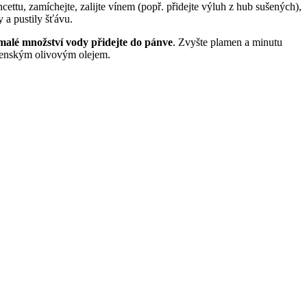
ncettu, zamíchejte, zalijte vínem (popř. přidejte výluh z hub sušených),
y a pustily šťávu.
malé množství vody přidejte do pánve
. Zvyšte plamen a minutu
anenským olivovým olejem.