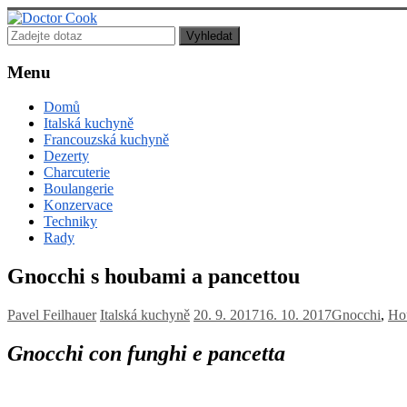
Doctor
Cook
Menu
Lékař
Domů
posedlý
Italská kuchyně
jídlem,
Francouzská kuchyně
vařením
Dezerty
a
Charcuterie
pečením!
Boulangerie
Konzervace
Techniky
Rady
Gnocchi s houbami a pancettou
Pavel Feilhauer
Italská kuchyně
20. 9. 2017
16. 10. 2017
Gnocchi
,
Ho
Gnocchi con funghi e pancetta