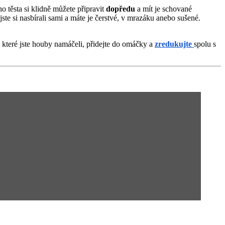
o těsta si klidně můžete připravit
dopředu
a mít je schované
 jste si nasbírali sami a máte je čerstvé, v mrazáku anebo sušené.
 které jste houby namáčeli, přidejte do omáčky a
zredukujte
spolu s