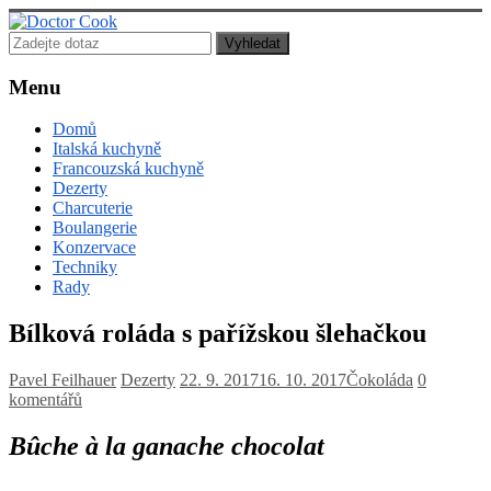
Doctor
Cook
Menu
Lékař
Domů
posedlý
Italská kuchyně
jídlem,
Francouzská kuchyně
vařením
Dezerty
a
Charcuterie
pečením!
Boulangerie
Konzervace
Techniky
Rady
Bílková roláda s pařížskou šlehačkou
Pavel Feilhauer
Dezerty
22. 9. 2017
16. 10. 2017
Čokoláda
0
komentářů
Bûche à la ganache chocolat