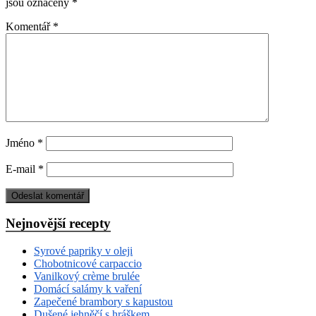
jsou označeny
*
Komentář
*
Jméno
*
E-mail
*
Nejnovější recepty
Syrové papriky v oleji
Chobotnicové carpaccio
Vanilkový crème brulée
Domácí salámy k vaření
Zapečené brambory s kapustou
Dušené jehněčí s hráškem