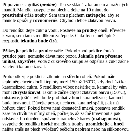
Připravíme si griliáš (
praline
). Ten se skládá z karamelu a pražených
mandlí. Mandle nasypejte na plech a dejte na 10 minut do
prostřední
etáže trouby. Sem tam s plechem
zatřepejte
, aby se
mandle opražily
rovnoměrně
. Chytnou lehce zlatavou barvu.
Do rendlíku dejte cukr a vodu. Postavte na
prudký
oheň. Přiveďte
k varu, sem tam s rendlíkem zatřepejte. Cukr by se měl úplně
rozpustit,
tekutina bude čirá
.
Přikryjte
poklicí a
prudce
vařte. Pokud zpod poklice fouká
prudce
pára, nemusíte dávat moc pozor.
Jakmile pára přestane
unikat
,
zbystřete
, voda z cukrového sirupu se odpařila a cukr začne
za chvíli karamelizovat.
Proto odkryjte poklici a ztlumte na
střední
oheň. Pokud máte
teploměr, chcete docílit teploty mezi 150 až 160°C, kdy dochází ke
karamelizaci cukru. S rendlíkem vůbec neštěrkejte, karamel by vám
mohl
zkrystalizovat
. Jakmile začne chytat zlatavou barvu (150°C),
odstavte
, ještě chvíli bude probíhat v hrnci karamelizace, karamel
bude tmavnout. Dávejte pozor, nechcete karamel spálit, pak má
hořkou chuť. Pokud barva není dostatečně tmavá, postavte rendlík
zase na chvíli na mírný oheň, počkejte, až začně tmavnout a pak
odstavte. Po docílení správné karamelové barvy (
mahagonová
),
vsypejte do rendlíku
horké
mandle z trouby,
promíchejte
a
h
ned
nalijte směs na plech vyložený pečicím papírem nebo na silikonovou