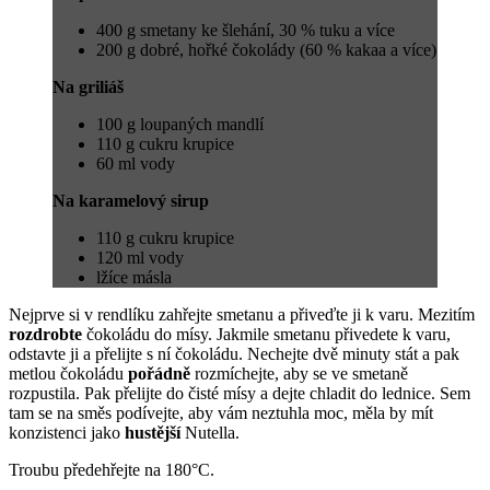
400 g smetany ke šlehání, 30 % tuku a více
200 g dobré, hořké čokolády (60 % kakaa a více)
Na griliáš
100 g loupaných mandlí
110 g cukru krupice
60 ml vody
Na karamelový sirup
110 g cukru krupice
120 ml vody
lžíce másla
Nejprve si v rendlíku zahřejte smetanu a přiveďte ji k varu. Mezitím
rozdrobte
čokoládu do mísy. Jakmile smetanu přivedete k varu,
odstavte ji a přelijte s ní čokoládu. Nechejte dvě minuty stát a pak
metlou čokoládu
pořádně
rozmíchejte, aby se ve smetaně
rozpustila. Pak přelijte do čisté mísy a dejte chladit do lednice. Sem
tam se na směs podívejte, aby vám neztuhla moc, měla by mít
konzistenci jako
hustější
Nutella.
Troubu předehřejte na 180°C.