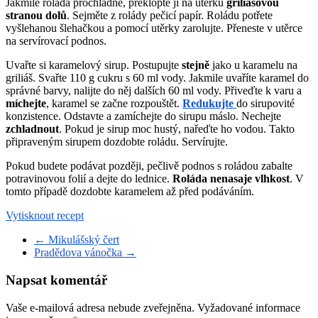
Jakmile roláda prochladne, překlopte ji na utěrku
griliášovou
stranou dolů
. Sejměte z rolády pečicí papír. Roládu potřete
vyšlehanou šlehačkou a pomocí utěrky zarolujte. Přeneste v utěrce
na servírovací podnos.
Uvařte si karamelový sirup. Postupujte
stejně
jako u karamelu na
griliáš. Svařte 110 g cukru s 60 ml vody. Jakmile uvaříte karamel do
správné barvy, nalijte do něj dalších 60 ml vody. Přiveďte k varu a
míchejte
, karamel se začne rozpouštět.
Redukujte
do sirupovité
konzistence. Odstavte a zamíchejte do sirupu máslo. Nechejte
zchladnout
. Pokud je sirup moc hustý, nařeďte ho vodou. Takto
připraveným sirupem dozdobte roládu. Servírujte.
Pokud budete podávat později, pečlivě podnos s roládou zabalte
potravinovou folií a dejte do lednice.
Roláda nenasaje vlhkost
. V
tomto případě dozdobte karamelem až před podáváním.
Vytisknout recept
←
Mikulášský čert
Pradědova vánočka
→
Napsat komentář
Vaše e-mailová adresa nebude zveřejněna.
Vyžadované informace