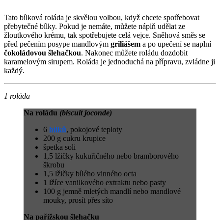
Tato bílková roláda je skvělou volbou, když chcete spotřebovat
přebytečné bílky. Pokud je nemáte, můžete náplň udělat ze
žloutkového krému, tak spotřebujete celá vejce. Sněhová směs se
před pečením posype mandlovým
griliášem
a po upečení se naplní
čokoládovou šlehačkou
. Nakonec můžete roládu dozdobit
karamelovým sirupem. Roláda je jednoduchá na přípravu, zvládne ji
každý.
1 roláda
Na roládu
(biscuit joconde)
6
bílků
, pokojové teploty
200 g cukru krupice
špetka soli
1,5 lžičky kukuřičného nebo bramborového
škrobu
1,5 lžičky bílého vinného octa
1 lžíce vanilkového extraktu nebo pasty
100 g jemně mletých mandlí nebo mandlové
mouky, prosít přes síto
Na pařížskou šlehačku