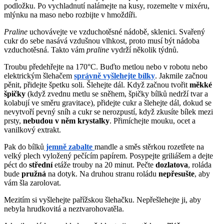
podložku. Po vychladnutí nalámejte na kusy, rozemelte v mixéru,
mlýnku na maso nebo rozbijte v hmoždíři.
Praline
uchovávejte ve vzduchotěsné nádobě, sklenici. Svařený
cukr do sebe nasává vzdušnou vlhkost, proto musí být nádoba
vzduchotěsná. Takto vám
praline
vydrží několik týdnů.
Troubu předehřejte na 170°C. Buďto metlou nebo v robotu nebo
elektrickým šlehačem
správně vyšlehejte bílky
. Jakmile začnou
pěnit, přidejte špetku soli. Šlehejte dál. Když začnou tvořit
měkké
špičky
(když zvednu metlu se sněhem, špičky bílků nedrží tvar a
kolabují ve směru gravitace), přidejte cukr a šlehejte dál, dokud se
nevytvoří pevný sníh a cukr se nerozpustí, když zkusíte bílek mezi
prsty,
nebudou v něm krystalky
. Přimíchejte mouku, ocet a
vanilkový extrakt.
Pak do bílků
jemně zabalte
mandle a směs stěrkou rozetřete na
velký plech vyložený pečícím papírem. Posypejte griliášem a dejte
péct do
střední
etáže trouby na 20 minut. Pečte
dozlatova
, roláda
bude
pružná
na dotyk. Na druhou stranu roládu
nepřesušte
, aby
vám šla zarolovat.
Mezitím si vyšlehejte pařížskou šlehačku. Nepřešlehejte ji, aby
nebyla hrudkovitá a neztvarohovatěla.