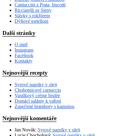
Cantuccini z Prata, biscotti
Ricciarelli ze Sieny
Slávky s rokfórem
Dýňové tortelloni
Další stránky
O mně
Instagram
Facebook
Kontakty
Nejnovější recepty
Syrové papriky v oleji
Chobotnicové carpaccio
Vanilkový crème brulée
Domácí salámy k vaření
Zapečené brambory s kapustou
Nejnovější komentáře
Jan Novák
:
Syrové papriky v oleji
Lucie Chocholová
:
Syrové papriky v oleji