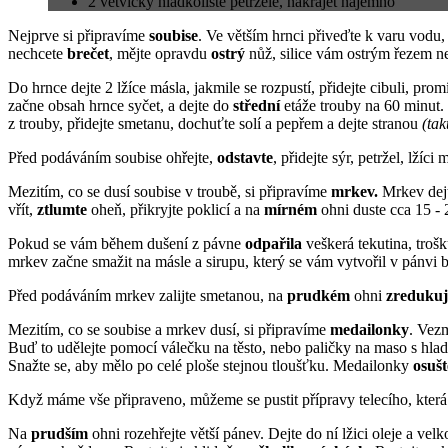
2 větvičky hladkolisté petržele, nakrájet najemno
Nejprve si připravíme
soubise
. Ve větším hrnci přiveďte k varu vodu, 
nechcete
brečet
, mějte opravdu
ostrý
nůž, silice vám ostrým řezem neb
Do hrnce dejte 2 lžíce másla, jakmile se rozpustí, přidejte cibuli, prom
začne obsah hrnce syčet, a dejte do
střední
etáže trouby na 60 minut
z trouby, přidejte smetanu, dochuťte solí a pepřem a dejte stranou
(tak
Před podáváním soubise ohřejte,
odstavte
, přidejte sýr, petržel, lžíci
Mezitím, co se dusí soubise v troubě, si připravíme
mrkev.
Mrkev dejt
vřít,
ztlumte
oheň, přikryjte poklicí a na
mírném
ohni duste cca 15 -
Pokud se vám během dušení z pávne
odpařila
veškerá tekutina, troš
mrkev začne smažit na másle a sirupu, který se vám vytvořil v pánvi 
Před podáváním mrkev zalijte smetanou, na
prudkém
ohni
zredukuj
Mezitím, co se soubise a mrkev dusí, si připravíme
medailonky
. Vez
Buď to udělejte pomocí válečku na těsto, nebo paličky na maso s hl
Snažte se, aby mělo po celé ploše stejnou tloušťku. Medailonky
osušt
Když máme vše připraveno, můžeme se pustit přípravy telecího, která 
Na
prudším
ohni rozehřejte větší pánev. Dejte do ní lžici oleje a vel