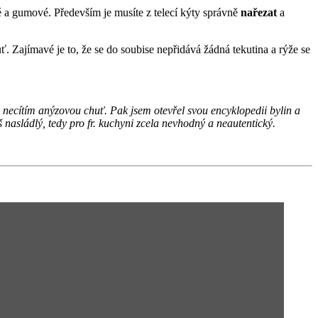
é a gumové. Především je musíte z telecí kýty správně
nařezat
a
ť. Zajímavé je to, že se do soubise nepřidává žádná tekutina a rýže se
ěj necítím anýzovou chuť. Pak jsem otevřel svou encyklopedii bylin a
 nasládlý, tedy pro fr. kuchyni zcela nevhodný a neautentický.
.