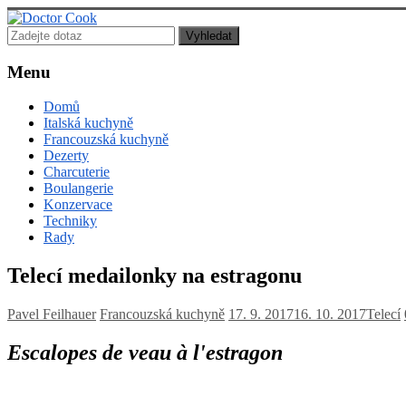
Doctor
Cook
Menu
Lékař
Domů
posedlý
Italská kuchyně
jídlem,
Francouzská kuchyně
vařením
Dezerty
a
Charcuterie
pečením!
Boulangerie
Konzervace
Techniky
Rady
Telecí medailonky na estragonu
Pavel Feilhauer
Francouzská kuchyně
17. 9. 2017
16. 10. 2017
Telecí
Escalopes de veau à l'estragon