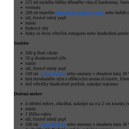
125 ml suchého bílého tělnatého vína (Chardonnay, Sauv
vermutu
200 ml tmavého
telecího/hovězího vývaru
nebo hnědé
sůl, čerstvě mletý pepř
máslo
řepkový olej
lístky ze dvou větviček estragonu nebo hladkolistá petrže
Soubise
500 g žluté cibule
50 g dlouhozrnné rýže
máslo
sůl, čerstvě mletý pepř
100 ml
crème fraîche
nebo smetany s obsahem tuku 30 
hrst strouhaného sýru s oříškovým aroma
(Gruyère, Emme
dvě větvičky hladkolisté petržele, nakrájet najemno
Dušená mrkev
4 střední mrkve, oškrábat, nakrájet na cca 2 cm kousky 
máslo
1 lžička cukru
sůl, čerstvě mletý pepř
100 ml
crème fraîche
nebo smetany s obsahem tuku 30 