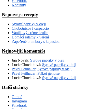
Facebook
Kontakty
Nejnovější recepty
Syrové papriky v oleji
Chobotnicové carpaccio
Vanilkový crème brulée
Domácí salámy k vaření
Zapečené brambory s kapustou
Nejnovější komentáře
Jan Novák
:
Syrové papriky v oleji
Lucie Chocholová
:
Syrové papriky v oleji
Pavel Feilhauer
:
Syrové papriky v oleji
Pavel Feilhauer
:
Piškot génoise
Lucie Chocholová
:
Syrové papriky v oleji
Další stránky
O mně
Instagram
Facebook