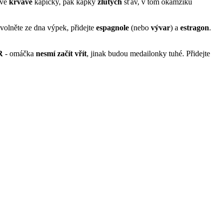
rve
krvavé
kapičky, pak kapky
žlutých
šťáv, v tom okamžiku
volněte ze dna výpek, přidejte
espagnole
(nebo
vývar
) a
estragon
.
R
- omáčka
nesmí začít vřít
, jinak budou medailonky tuhé. Přidejte