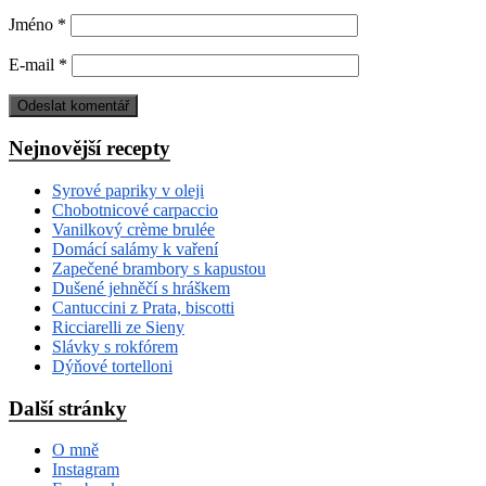
Jméno
*
E-mail
*
Nejnovější recepty
Syrové papriky v oleji
Chobotnicové carpaccio
Vanilkový crème brulée
Domácí salámy k vaření
Zapečené brambory s kapustou
Dušené jehněčí s hráškem
Cantuccini z Prata, biscotti
Ricciarelli ze Sieny
Slávky s rokfórem
Dýňové tortelloni
Další stránky
O mně
Instagram