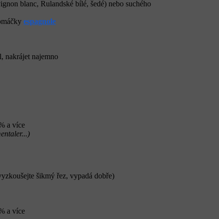
ignon blanc, Rulandské bílé, šedé) nebo suchého
 omáčky
espagnole
l, nakrájet najemno
% a více
ntaler...)
(vyzkoušejte šikmý řez, vypadá dobře)
% a více