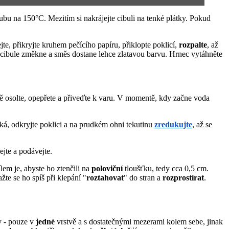
roubu na 150°C. Mezitím si nakrájejte cibuli na tenké plátky. Pokud
jte, přikryjte kruhem pečícího papíru, přiklopte poklicí,
rozpalte
, až
e, cibule změkne a směs dostane lehce zlatavou barvu. Hrnec vytáhněte
mně osolte, opepřete a přiveďte k varu. V momentě, kdy začne voda
á, odkryjte poklici a na prudkém ohni tekutinu
zredukujte
, až se
hejte a podávejte.
ílem je, abyste ho ztenčili na
poloviční
tloušťku, tedy cca 0,5 cm.
žte se ho spíš při klepání "
roztahovat
" do stran a
rozprostírat
.
y - pouze v
jedné
vrstvě a s dostatečnými mezerami kolem sebe, jinak