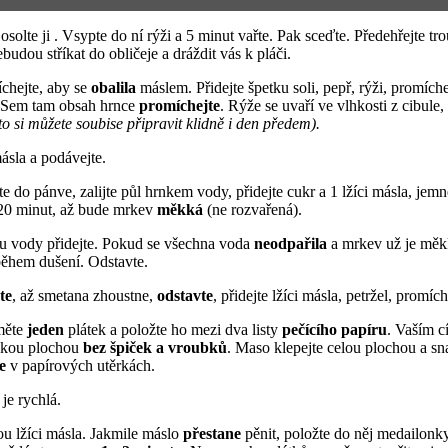
osolte ji . Vsypte do ní rýži a 5 minut vařte. Pak sceďte. Předehřejte t
udou stříkat do obličeje a dráždit vás k pláči.
íchejte, aby se
obalila
máslem. Přidejte špetku soli, pepř, rýži, promíche
. Sem tam obsah hrnce
promíchejte
. Rýže se uvaří ve vlhkosti z cibul
to si můžete soubise připravit klidně i den předem).
 másla a podávejte.
e do pánve, zalijte půl hrnkem vody, přidejte cukr a 1 lžíci másla, je
 20 minut, až bude mrkev
měkká
(ne rozvařená).
ku vody přidejte. Pokud se všechna voda
neodpařila
a mrkev už je měkk
během dušení. Odstavte.
te
, až smetana zhoustne,
odstavte
, přidejte lžíci másla, petržel, promíc
měte
jeden
plátek a položte ho mezi dva listy
pečícího papíru
. Vaším c
adkou plochou
bez špiček a vroubků
. Maso klepejte celou plochou a sna
e
v papírových utěrkách.
je rychlá.
kou lžíci másla. Jakmile máslo
přestane
pěnit, položte do něj medailonk