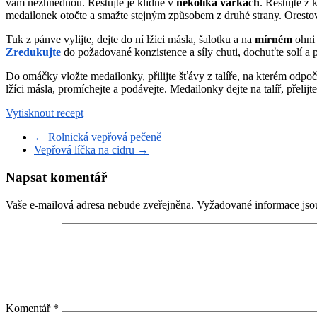
vám nezhnědnou. Restujte je klidně v
několika várkách
. Restujte z
medailonek otočte a smažte stejným způsobem z druhé strany. Orestova
Tuk z pánve vylijte, dejte do ní lžici másla, šalotku a na
mírném
ohni 
Zredukujte
do požadované konzistence a síly chuti, dochuťte solí a
Do omáčky vložte medailonky, přilijte šťávy z talíře, na kterém odpo
lžíci másla, promíchejte a podávejte. Medailonky dejte na talíř, pře
Vytisknout recept
←
Rolnická vepřová pečeně
Vepřová líčka na cidru
→
Napsat komentář
Vaše e-mailová adresa nebude zveřejněna.
Vyžadované informace js
Komentář
*