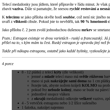
Telecí medailonky jsou jídlem, které přípravíte v řádu minut. Je však 
zbavit
vaziva.
Dále si pamatujte, že snesou
rychlé restování a nesná
K
telecímu
se jako příloha skvěle hodí
soubise
, což není nic jiného 
uvaří z
vlhkosti
cibule. Pokud jste to nevěděli, tak
90 % hmotnosti ci
Jako přílohu č. 2 jsem zvolil jednoduchou dušenou
mrkev
se smetano
Pozn.: Estragon existuje ve dvou varietách - ruský a francouzský. Já 
přišel na to, s kým mám tu čest. Ruský estragon je opravdu jiný než f
Takže při nákupu estragonu, ostatně jako každé bylinky, vyzkoušejte je
4 porce
8 - 12 plátků z telecí
kýty
(dle velikosti)
jemné a
mladé
telecí maso má
světle růžovou
barv
maso si pak
nakrájejte sami doma
na 1 cm plátky
řezejte tak, abyste nožem krájeli
KOLMO
na probí
pokud řez
nebude kolmý
, maso se bude na pánvi 
jednotlivé snopce vláken
z
okrajů
medailonků odkrojte
veškeré
vazivo, způ
4 - 5 vetviček estragonu nebo 1/2 lžíce sušeného
1 šalotka, nakrájet najemno