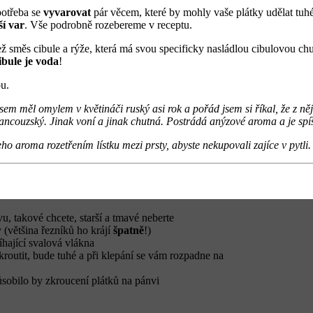
potřeba se
vyvarovat
pár věcem, které by mohly vaše plátky udělat tuh
ší var
. Vše podrobně rozebereme v receptu.
než směs cibule a rýže, která má svou specificky nasládlou cibulovou chu
bule je voda
!
u.
jsem měl omylem v květináči ruský asi rok a pořád jsem si říkal, že z n
rancouzský. Jinak voní a jinak chutná. Postrádá anýzové aroma a je spíš
ho aroma rozetřením lístku mezi prsty, abyste nekupovali zajíce v pytli
u, takové chcete, starší a tmavé neberte
 (většina řezníků ho krájí
špatně
!)
hající svalová vlákna
kroutit, bude tuhé a při klepání se vám rozpadne na
sobilo by zkroucení plátků na pánvi