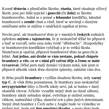
Kromě
těstovin
z pšeničného škrobu,
risotta
, které obsahuje rýžový
škrob, jsou pro Itálii typické i
gnocchi
(čti
ňóki
) ze škrobu
bramborového. Jedná se o jemné a
lehounké
knedlíčky, lahodné
bramborové a
zemité
chuti a vůně, které se servírují s různými
omáčkami nebo se můžou v omáčkách zapékat
al forno
.
Nevím proč, ale bramborové těsto je v mnohých
českých
rodinách
opředeno
mýtem
a
tajemstvím
, že je neskutečně těžké ho připravit
a buď se rozvaří, nebo jsou noky tvrdé "dělobuchy". Hospodyňky
se bramborovým knedlíkům vyhýbají a je to veliká škoda.
Skutečnost je opačná, připravit bramborové těsto na gnocchi je
lehké.
Ani jedno, ani druhé se vám nestane, pokud chápete
brambory a víte, co se s nimi při vaření děje a čemu se máte
vyvarovat.
Dělal jsem malý domácí výzkum noků, kde jsem si
připravil několik várek těsta různými způsoby, nabízím vám dva.
Je třeba použít
brambory
s vyšším obsahem škrobu, tedy
varný
typ C
. Je však třeba poznamenat, že brambory jsou neskutečně
nevyzpytatelné
hlízy a člověk nikdy neví, jak se budou v daný
okamžik chovat. Ačkoliv vysadíte stejný druh na různé záhony,
brambory nikdy nebudou stejné, ovlivňuje je složení zeminy,
vlhkost, nadmořská výška, sluneční svit a plno jiných determinant.
Stejný druh brambor z Čech nebo z Anglie bude ve výsledku ve
složení jiný, bude mít
jiné množství škrobu
, a proto těsto bude