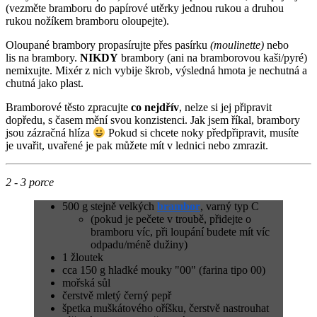
(vezměte bramboru do papírové utěrky jednou rukou a druhou
rukou nožíkem bramboru oloupejte).
Oloupané brambory propasírujte přes pasírku
(moulinette)
nebo
lis na brambory.
NIKDY
brambory (ani na bramborovou kaši/pyré)
nemixujte. Mixér z nich vybije škrob, výsledná hmota je nechutná a
chutná jako plast.
Bramborové těsto zpracujte
co nejdřív
, nelze si jej připravit
dopředu, s časem mění svou konzistenci. Jak jsem říkal, brambory
jsou zázračná hlíza
Pokud si chcete noky předpřipravit, musíte
je uvařit, uvařené je pak můžete mít v lednici nebo zmrazit.
2 - 3 porce
500 g stejně velkých
brambor
, varný typ C
(pokud je pečete v troubě, přidejte o
bramboru víc, při loupání budete mít víc
odpadu/méně dužiny)
1 žloutek
cca 150 g hladké mouky "00" (farina tipo 00)
mořská sůl
čerstvě mletý černý pepř
špetka muškátového oříšku, čerstvě nastrouhat