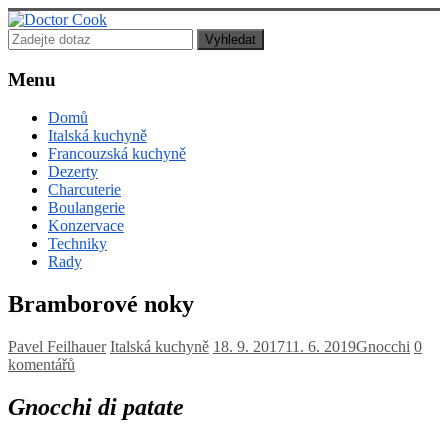
Doctor
Cook
Menu
Lékař
Domů
posedlý
Italská kuchyně
jídlem,
Francouzská kuchyně
vařením
Dezerty
a
Charcuterie
pečením!
Boulangerie
Konzervace
Techniky
Rady
Bramborové noky
Pavel Feilhauer
Italská kuchyně
18. 9. 2017
11. 6. 2019
Gnocchi
0
komentářů
Gnocchi di patate