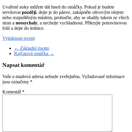
Uvařené noky můžete dát hned do omáčky. Pokud je budete
servírovat
později
, dejte je do pánve, zakápněte olivovým olejem
nebo rozpuštěným máslem, prohoďte, aby se obalily tukem ze všech
stran a
neosychaly
, a nechejte vychladnout. Přikryjte potravinovou
folií a dejte do lednice.
Vytisknout recept
←
Základní risotto
Rajčatová omáčka
→
Napsat komentář
Vaše e-mailová adresa nebude zveřejněna.
Vyžadované informace
jsou označeny
*
Komentář
*