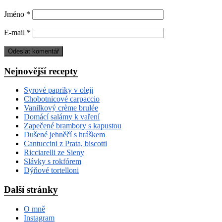
Jméno
*
E-mail
*
Nejnovější recepty
Syrové papriky v oleji
Chobotnicové carpaccio
Vanilkový crème brulée
Domácí salámy k vaření
Zapečené brambory s kapustou
Dušené jehněčí s hráškem
Cantuccini z Prata, biscotti
Ricciarelli ze Sieny
Slávky s rokfórem
Dýňové tortelloni
Další stránky
O mně
Instagram