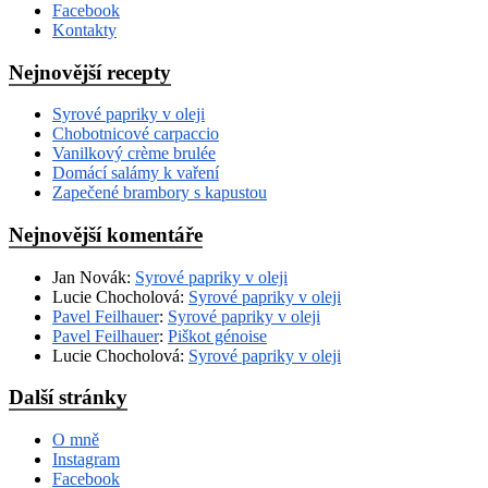
Facebook
Kontakty
Nejnovější recepty
Syrové papriky v oleji
Chobotnicové carpaccio
Vanilkový crème brulée
Domácí salámy k vaření
Zapečené brambory s kapustou
Nejnovější komentáře
Jan Novák
:
Syrové papriky v oleji
Lucie Chocholová
:
Syrové papriky v oleji
Pavel Feilhauer
:
Syrové papriky v oleji
Pavel Feilhauer
:
Piškot génoise
Lucie Chocholová
:
Syrové papriky v oleji
Další stránky
O mně
Instagram
Facebook