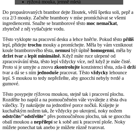
rýžová mouka, jemně mletá
Do propasírovaných brambor dejte žloutek, větší špetku soli, pepř a
cca 2/3 mouky. Začněte brambory v míse promíchávat se všemi
ingrediencemi. Snažte se bramborové těsto
moc nemačkat
,
zbytečně z něj vytlačujete vodu.
Těsto vyklopte na pracovní desku a lehce hněťte. Pokud těsto
příliš
lepí, přidejte
trochu
mouky a promíchejte. Měla by vám vzniknout
koule bramborového těsta,
nemusí
být úplně
homogenní
, měla by
držet tvar
a
lepit
minimálně.
Když máte ruce ulepené od
zpracovávání těsta, těsto lepí vždycky více, než když je máte čisté.
Proto si je umyjte a znovu
zkontrolujte
konzistenci těsta, zda-li
drží
tvar a dá se s ním
jednoduše
pracovat. Těsto
vždycky
lehounce
lepí. S moukou to tedy nepřežeňte, aby gnocchi nebyly tvrdé a
gumové.
Těsto posypejte rýžovou moukou, stejně tak i pracovní plochu.
Rozdělte ho napůl a na pomoučněném vále vyválejte z těsta dva
válečky. Ty nakrájejte na jednotlivé porce nočků. Krájejte je
kuchařským nožem tak, že vždycky po ukrojení, noky nožem
odstrčíte/"odstřelíte"
přes pomoučněnou plochu, tak se gnocchu
obalí moukou a
nepřilepí
se k sobě ani k pracovní ploše. Noky
můžete ponechat tak anebo je můžete různě tvarovat.