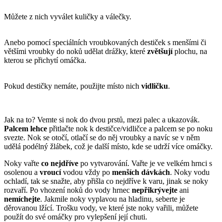
Můžete z nich vyválet kuličky a válečky.
Anebo pomocí speciálních vroubkovaných destiček s menšími či
většími vroubky do noků udělat drážky, které
zvětšují
plochu, na
kterou se přichytí omáčka.
Pokud destičky nemáte, použijte místo nich
vidličku
.
Jak na to? Vemte si nok do dvou prstů, mezi palec a ukazovák.
Palcem
lehce
přitlačte nok k destičce/vidličce a palcem se po noku
svezte. Nok se otočí, otlačí se do něj vroubky a navíc se v něm
udělá podélný žlábek, což je další místo, kde se udrží více omáčky.
Noky vařte
co nejdříve
po vytvarování. Vařte je ve velkém hrnci s
osolenou a
vroucí
vodou vždy po
menších
dávkách
. Noky vodu
ochladí, tak se snažte, aby přišla co nejdříve k varu, jinak se noky
rozvaří. Po vhození noků do vody hrnec
nepřikrývejte
ani
nemíchejte
. Jakmile noky vyplavou na hladinu, seberte je
děrovanou lžící. Trošku vody, ve které jste noky vařili, můžete
použít do své omáčky pro vylepšení její chuti.