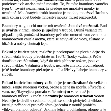
potřebovat
víc anebo méně mouky
. To, že máte brambory varného
typu C, rovněž neznamená, že předepsané množství mouky je
neměnné. Moučnatých druhů brambor je mnoho, množství škrobu v
nich kolísá a opět budete množství mouky muset přizpůsobit.
Brambory na gnocchi musíte mít uvařené. Jsou
dvě možnosti
. Buď
je
uvaříte
v hrnci, anebo je
upečete
v troubě. Druhá varianta mi
připadá lepší, protože si brambory pečením umocní svou zemitou a
bramborovou chuť a aroma, které se nevyvaří do vody, zůstane v
hlízách a nočky chutnají lépe.
Pokud je budete péct
, rozložte je neoloupané na plech a dejte do
střední etáže trouby předehřáté na 180°C (horký vzduch). Pečte
doměkka cca
60 minut
, když do nich píchnete nožem, jsou ve
středu měkké. Vytáhněte z trouby, nechejte chvilku prochladnout,
ještě horké brambory překrojte na půl a lžící vydlabejte brambory ze
slupek.
Pokud budete brambory vařit
, dejte je
neoškrábané
do velkého
hrnce, zalijte studenou vodou, osolte a dejte na sporák. Přiveďte k
varu, nepřikrývejte a pomalu vařte
mírným
varem, až jsou
brambory měkké. Zceďte a
nezalívejte
brambory
ledovou
vodou.
Nechejte je chvíli v cedníku, odpaří se z nich přebytečná vlhkost,
která je nežádoucí pro naše těsto (pečením v troubě problém
vlhkých brambor odpadá). Jakmile lehce prochladnou, oloupejte je