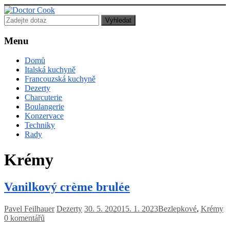
Doctor
Cook
Menu
Lékař
Domů
posedlý
Italská kuchyně
jídlem,
Francouzská kuchyně
vařením
Dezerty
a
Charcuterie
pečením!
Boulangerie
Konzervace
Techniky
Rady
Krémy
Vanilkový crème brulée
Pavel Feilhauer
Dezerty
30. 5. 2020
15. 1. 2023
Bezlepkové
,
Krémy
0 komentářů