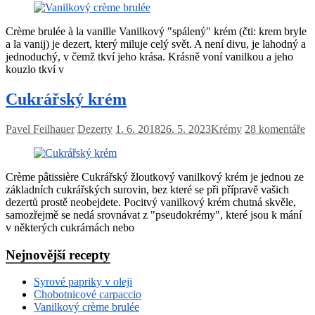
Crème brulée à la vanille Vanilkový "spálený" krém (čti: krem bryle
a la vanij) je dezert, který miluje celý svět. A není divu, je lahodný a
jednoduchý, v čemž tkví jeho krása. Krásně voní vanilkou a jeho
kouzlo tkví v
Cukrářský krém
Pavel Feilhauer
Dezerty
1. 6. 2018
26. 5. 2023
Krémy
28 komentáře
Crème pâtissière Cukrářský žloutkový vanilkový krém je jednou ze
základních cukrářských surovin, bez které se při přípravě vašich
dezertů prostě neobejdete. Pocitvý vanilkový krém chutná skvěle,
samozřejmě se nedá srovnávat z "pseudokrémy", které jsou k mání
v některých cukrárnách nebo
Nejnovější recepty
Syrové papriky v oleji
Chobotnicové carpaccio
Vanilkový crème brulée