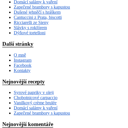
Domácí salámy k vaření
Zapečené brambory s kapustou
Dušené jehněčí s hráškem
Cantuccini z Prata, biscotti
Ricciarelli ze Sieny
Slávky s rokfórem
Dýňové tortelloni
Další stránky
O mně
Instagram
Facebook
Kontakty
Nejnovější recepty
Syrové papriky v oleji
Chobotnicové carpaccio
Vanilkový crème brulée
Domácí salámy k vaření
Zapečené brambory s kapustou
Nejnovější komentáře