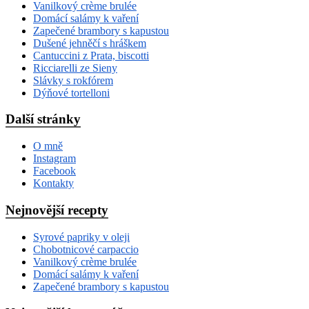
Vanilkový crème brulée
Domácí salámy k vaření
Zapečené brambory s kapustou
Dušené jehněčí s hráškem
Cantuccini z Prata, biscotti
Ricciarelli ze Sieny
Slávky s rokfórem
Dýňové tortelloni
Další stránky
O mně
Instagram
Facebook
Kontakty
Nejnovější recepty
Syrové papriky v oleji
Chobotnicové carpaccio
Vanilkový crème brulée
Domácí salámy k vaření
Zapečené brambory s kapustou