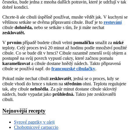
česneku, bude jedna z mnoha dalších potravin, které je udržují v tak
dobré kondici.
Chcete-li ale cibuli úspěšně používat, musíte vědět jak. V kuchyni se
většinou setkáte se dvěma přípravami cibule. Buď je to
restování
cibule
dohněda,
nebo se setkáte s tím, že ji máte nechat
zesklovatět.
V
prvním
případě budete cibuli velmi
pomaličku
smažit za
nízké
teploty. Celý proces trvá 20 minut až hodinu podle množství použité
cibule. Co se bude dít v hrnci? Cibule razantně zmenší svůj objem a
postupně na svůj povrch vypustí cukry, které začnou pomalu
karamelizovat
a cibule dostane hnědý nádech. Takto připravená
cibule se používá např. do
francouzské cibulačky
.
Pokud máte nechat cibuli
zesklovatět
, jedná se o proces, kdy se
cibule vhodí do hrnce s tukem na
středním
ohni. Teplotu regulujete
tak, aby cibule
nehnědla
. Za pár minut dostane cibule sklovitý
nádech, bude vypadat jako
průhledná.
Takto jste zesklovatěli
cibuli.
Nejnovější recepty
Syrové papriky v oleji
Chobotnicové carpaccio