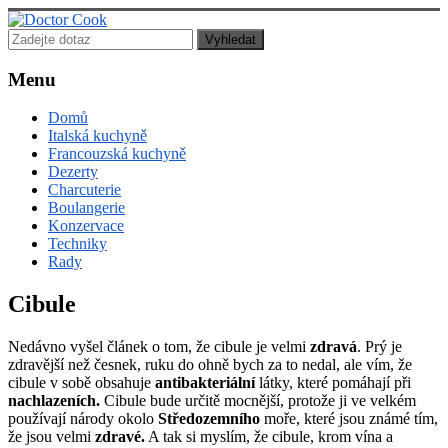
Doctor
Cook
Menu
Lékař
Domů
posedlý
Italská kuchyně
jídlem,
Francouzská kuchyně
vařením
Dezerty
a
Charcuterie
pečením!
Boulangerie
Konzervace
Techniky
Rady
Cibule
Nedávno vyšel článek o tom, že cibule je velmi
zdravá
. Prý je
zdravější než česnek, ruku do ohně bych za to nedal, ale vím, že
cibule v sobě obsahuje
antibakteriální
látky, které pomáhají při
nachlazeních.
Cibule bude určitě mocnější, protože ji ve velkém
používají národy okolo
Středozemního
moře, které jsou známé tím,
že jsou velmi
zdravé.
A tak si myslím, že cibule, krom vína a